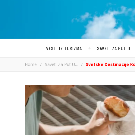
VESTI IZ TURIZMA
SAVETI ZA PUT U…
Home
/
Saveti Za Put U...
/
Svetske Destinacije Ko