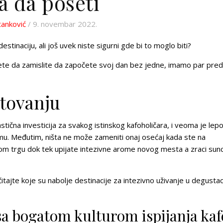
a da poseti
tanković
/ 9. novembar 2022.
tinaciju, ali još uvek niste sigurni gde bi to moglo biti?
ožete da zamislite da započete svoj dan bez jedne, imamo par pre
utovanju
stična investicija za svakog istinskog kafoholičara, i veoma je lep
domu. Međutim, ništa ne može zameniti onaj osećaj kada ste na
kom trgu dok tek upijate
intezivne arome
novog mesta a zraci sun
tajte koje su nabolje destinacije za intezivno uživanje u degustaci
 sa bogatom kulturom ispijanja kaf