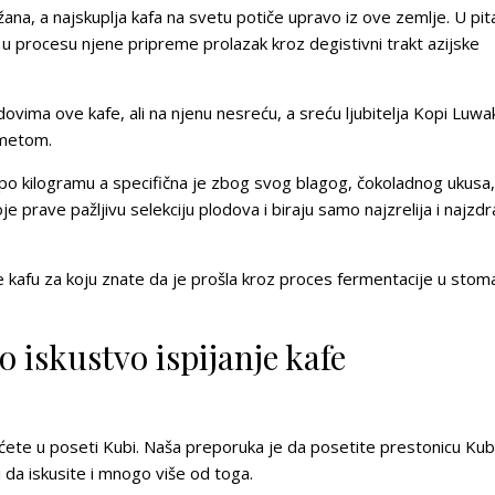
ana, a najskuplja kafa na svetu potiče upravo iz ove zemlje. U pit
k u procesu njene pripreme prolazak kroz degistivni trakt azijske
dovima ove kafe, ali na njenu nesreću, a sreću ljubitelja
Kopi Luwa
zmetom.
po kilogramu a specifična je zbog svog blagog, čokoladnog ukusa, 
 prave pažljivu selekciju plodova i biraju samo najzrelija i najzdr
 kafu za koju znate da je prošla kroz proces fermentacije u stom
 iskustvo ispijanje kafe
vaćete u poseti Kubi. Naša preporuka je da posetite prestonicu Ku
 da iskusite i mnogo više od toga.