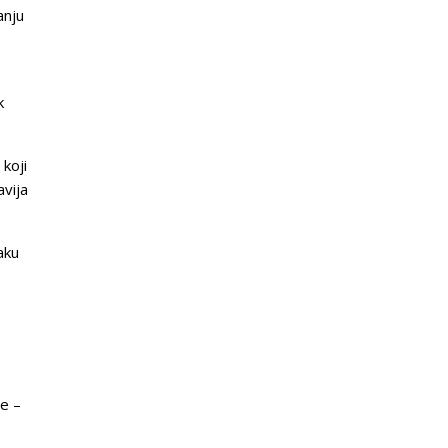
anju
k
koji
avija
aku
be –