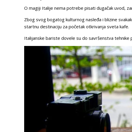
O magiji Italije nema potrebe pisati dugačak uvod, za
Zbog svog bogatog kulturnog nasleđa i blizine svakako
startnu destinaciju za početak otkrivanja sveta kafe.
Italijanske bariste dovele su do savršenstva tehnike