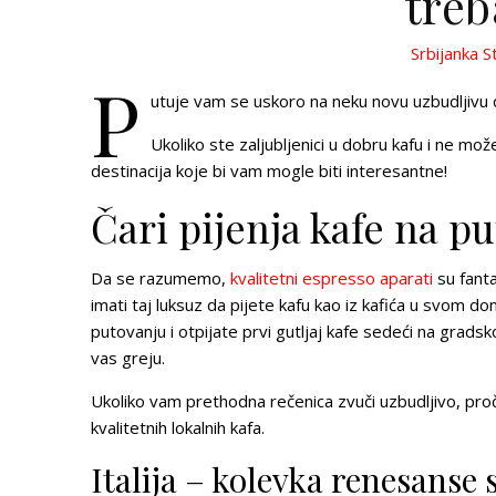
treb
Srbijanka S
P
utuje vam se uskoro na neku novu uzbudljivu des
Ukoliko ste zaljubljenici u dobru kafu i ne m
destinacija koje bi vam mogle biti interesantne!
Čari pijenja kafe na p
Da se razumemo,
kvalitetni espresso aparati
su fanta
imati taj luksuz da pijete kafu kao iz kafića u svom 
putovanju i otpijate prvi gutljaj kafe sedeći na grads
vas greju.
Ukoliko vam prethodna rečenica zvuči uzbudljivo, proči
kvalitetnih lokalnih kafa.
Italija – kolevka renesanse