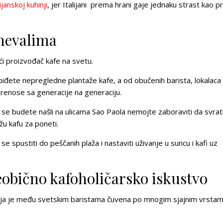
lijanskoj kuhinji
, jer Italijani prema hrani gaje jednaku strast kao 
rnevalima
ći proizvođač kafe na svetu.
biđete nepregledne plantaže kafe, a od obučenih barista, lokalaca 
prenose sa generacije na generaciju.
 se budete našli na ulicama Sao Paola nemojte zaboraviti da svrat
žu kafu za poneti.
 spustiti do peščanih plaža i nastaviti uživanje u suncu i kafi uz
eobično kafoholičarsko iskustvo
ezija je među svetskim baristama čuvena po mnogim sjajnim vrsta