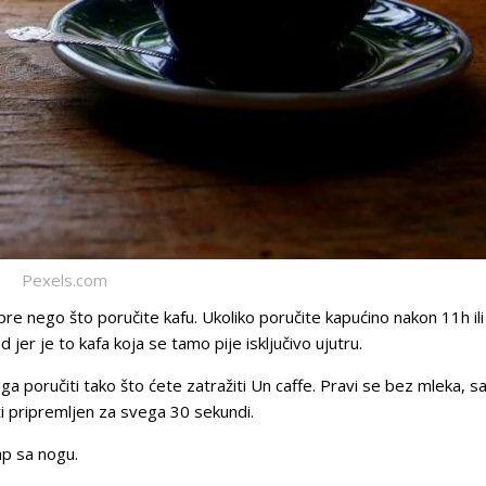
Pexels.com
 pre nego što poručite kafu. Ukoliko poručite kapućino nakon 11h ili
jer je to kafa koja se tamo pije isključivo ujutru.
ga poručiti tako što ćete zatražiti
Un caffe.
Pravi se bez mleka, s
i pripremljen za svega 30 sekundi.
ap sa nogu.