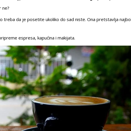
r ne?
 treba da je posetite ukoliko do sad niste. Ona pretstavlja najbo
 pripreme
espresa, kapućina i makijata
.