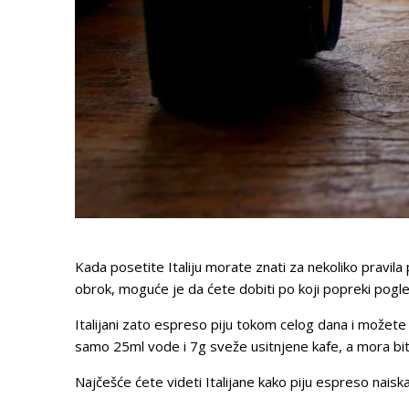
Kada posetite Italiju morate znati za nekoliko pravila
obrok, moguće je da ćete dobiti po koji popreki pogled 
Italijani zato espreso piju tokom celog dana i možete 
samo 25ml vode i 7g sveže usitnjene kafe, a mora bit
Najčešće ćete videti Italijane kako piju espreso naisk