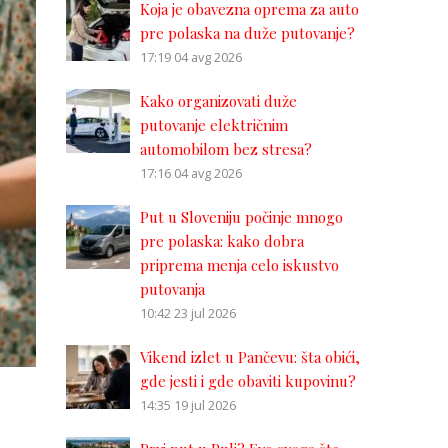
Koja je obavezna oprema za auto
pre polaska na duže putovanje?
17:19
04 avg 2026
Kako organizovati duže
putovanje električnim
automobilom bez stresa?
17:16
04 avg 2026
Put u Sloveniju počinje mnogo
pre polaska: kako dobra
priprema menja celo iskustvo
putovanja
10:42
23 jul 2026
Vikend izlet u Pančevu: šta obići,
gde jesti i gde obaviti kupovinu?
r
14:35
19 jul 2026