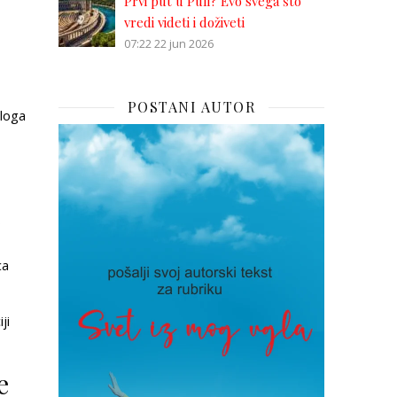
Prvi put u Puli? Evo svega što
vredi videti i doživeti
07:22
22 jun 2026
POSTANI AUTOR
dloga
o
ca
ji
e