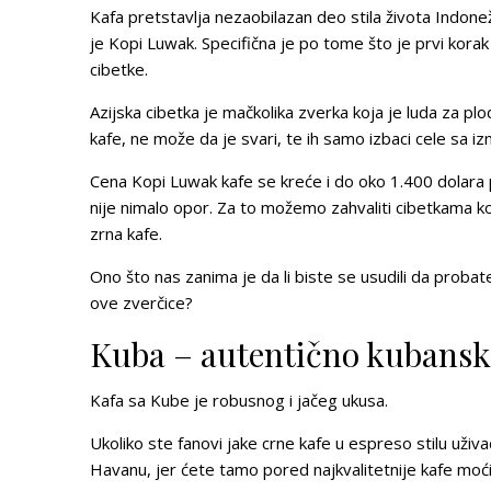
Kafa pretstavlja nezaobilazan deo stila života Indonež
je
Kopi Luwak.
Specifična je po tome što je prvi kora
cibetke.
Azijska cibetka je mačkolika zverka koja je luda za plo
kafe, ne može da je svari, te ih samo izbaci cele sa i
Cena
Kopi Luwak
kafe se kreće i do oko 1.400 dolara 
nije nimalo opor. Za to možemo zahvaliti cibetkama koje
zrna kafe.
Ono što nas zanima je
da li biste se usudili
da probate
ove zverčice?
Kuba – autentično kubansko
Kafa sa Kube je robusnog i jačeg ukusa.
Ukoliko ste fanovi jake crne kafe u espreso stilu uži
Havanu, jer ćete tamo pored najkvalitetnije kafe moći