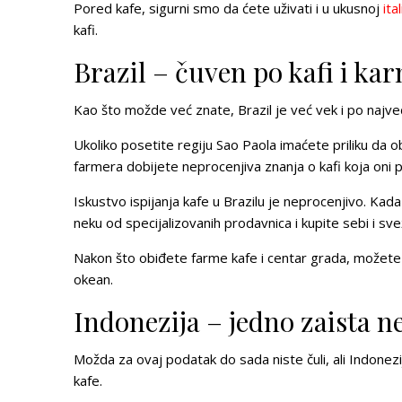
Pored kafe, sigurni smo da ćete uživati i u ukusnoj
ita
kafi.
Brazil – čuven po kafi i ka
Kao što možde već znate, Brazil je već vek i po najve
Ukoliko posetite regiju Sao Paola imaćete priliku da o
farmera dobijete neprocenjiva znanja o kafi koja oni 
Iskustvo ispijanja kafe
u Brazilu je neprocenjivo. Kada
neku od specijalizovanih prodavnica i kupite sebi i sve
Nakon što obiđete farme kafe i centar grada, možete se
okean.
Indonezija – jedno zaista n
Možda za ovaj podatak do sada niste čuli, ali Indon
kafe.