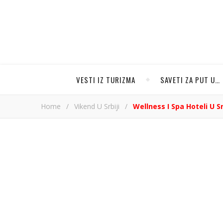
VESTI IZ TURIZMA
SAVETI ZA PUT U…
Home
/
Vikend U Srbiji
/
Wellness I Spa Hoteli U S
Wellness i spa ho
produ
Slavica 