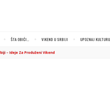
ŠTA OBIĆI…
VIKEND U SRBIJI
UPOZNAJ KULTUR
rbiji – Ideje Za Produženi Vikend
teli u Srbiji – ideje za
ženi vikend
Bijelić
/ 28. januar 2023.