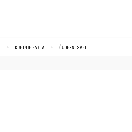
U
KUHINJE SVETA
ČUDESNI SVET
Pretraga
Pretraga
POSLEDNJE OBJAVE