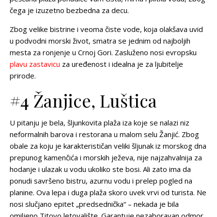
čega je izuzetno bezbedna za decu.
Zbog velike bistrine i veoma čiste vode, koja olakšava uvid
u podvodni morski život, smatra se jednim od najboljih
mesta za ronjenje u Crnoj Gori. Zasluženo nosi evropsku
plavu zastavicu
za uređenost i idealna je za ljubitelje
prirode.
#4 Žanjice, Luštica
U pitanju je bela, šljunkovita plaža iza koje se nalazi niz
neformalnih barova i restorana u malom selu Žanjić. Zbog
obale za koju je karakterističan veliki šljunak iz morskog dna
prepunog kamenčića i morskih ježeva, nije najzahvalnija za
hodanje i ulazak u vodu ukoliko ste bosi. Ali zato ima da
ponudi savršeno bistru, azurnu vodu i prelep pogled na
planine. Ova lepa i duga plaža skoro uvek vrvi od turista. Ne
nosi slučjano epitet „predsednička“ – nekada je bila
omiljeno Titovo letovalište. Garantuje nezaboravan odmor