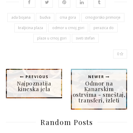
ada bojana
budva
crna gora
crnogorsko primorje
kraljicina plaza
odmor u crnoj gori
perazica do
plaze u crnoj gori
sveti stefan
0
PREVIOUS
NEWER
Najpoznatija
Odmor na
kineska jela
Kanarskim
ostrvima - smeštaj,
transferi, izleti
Random Posts