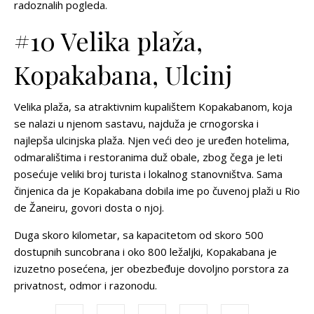
radoznalih pogleda.
#10 Velika plaža,
Kopakabana, Ulcinj
Velika plaža, sa atraktivnim kupalištem Kopakabanom, koja
se nalazi u njenom sastavu, najduža je crnogorska i
najlepša ulcinjska plaža. Njen veći deo je uređen hotelima,
odmaralištima i restoranima duž obale, zbog čega je leti
posećuje veliki broj turista i lokalnog stanovništva. Sama
činjenica da je Kopakabana dobila ime po čuvenoj plaži u Rio
de Žaneiru, govori dosta o njoj.
Duga skoro kilometar, sa kapacitetom od skoro 500
dostupnih suncobrana i oko 800 ležaljki, Kopakabana je
izuzetno posećena, jer obezbeđuje dovoljno porstora za
privatnost, odmor i razonodu.