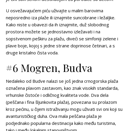
U osvežavajućem piću uživajte u malim barovima
neposredno iza plaže ili iznajmite suncobrane i ležaljke.
Kako niste u obavezi da ih iznajmite, duž slobodnog
prostora možete se jednostavno izležavati i na
sopstvenom peškiru za plažu, diveći se simfoniji zelene i
plave boje, kojoj s jedne strane doprinose četinari, a s
druge kristalno čista voda.
#6 Mogren, Budva
Nedaleko od Budve nalazi se još jedna crnogorska plaža
označena plavom zastavom, kao znak visokih standarda,
vrhunske čistoće i odličnog kvaliteta vode. Dva dela
(peščana i fina šljunkovita plaža), povezana su prolazom
kroz pećinu, u čijem istraživanju mogu uživati svi oni koji su
avanturističkog duha. Ova mala peščana plaža je
podjednako popularna destinacija kako među turistima,
tako i među lokalnim stanovništvom.