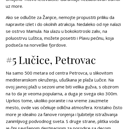
uz more.
Ako se odlučite za Žanjice, nemojte propustiti priliku da
napravite izlet i do okolnih atrakcija. Nedaleko od nje nalazi
se ostrvo Mamula. Na ulazu u bokokotroski zaliv, na
poluostrvu Luštica, možete posetiti i Plavu pećinu, koja
podseća na norveške fjordove.
#5 Lučice, Petrovac
Na samo 500 metara od centra Petrovca, u slikovitom
mediteranskom okruženju, ušuškana je plaža Lučice. Na
ovoj javnoj plaži u sezoni ume biti velika gužva, s obzirom
na to da je veoma popularna, a duga je svega oko 300m.
Uprkos tome, ukoliko poranite i na vreme zauzmete
mesto, ovde vas očekuje odlična atmosfera. Kristalno čisto
more je idealno za fanove ronjenja i ljubitelje istraživanja
zanimljivog podvodnog sveta. S druge strane, plitka voda
je čini savršenom destinacijom za porodice sa decom.