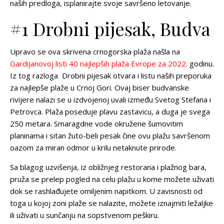
naših predloga, isplanirajte svoje savršeno letovanje.
#1 Drobni pijesak, Budva
Upravo se ova skrivena crnogorska plaža našla na
Gardijanovoj listi 40 najlepših plaža Evrope za 2022
. godinu.
Iz tog razloga Drobni pijesak otvara i listu naših preporuka
za
najlepše plaže u Crnoj Gori
. Ovaj biser budvanske
rivijere nalazi se u izdvojenoj uvali između Svetog Stefana i
Petrovca. Plaža poseduje plavu zastavicu, a duga je svega
250 metara. Smaragdne vode okružene šumovitim
planinama i sitan žuto-beli pesak čine ovu plažu savršenom
oazom za miran odmor u krilu netaknute prirode.
Sa blagog uzvišenja, iz obližnjeg restorana i plažnog bara,
pruža se prelep pogled na celu plažu u kome možete uživati
dok se rashlađujete omiljenim napitkom. U zavisnosti od
toga u kojoj zoni plaže se nalazite, možete iznajmiti ležaljke
ili uživati u sunčanju na sopstvenom peškiru.