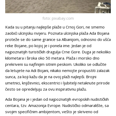
foto: pixabay.com
Kada su u pitanju najlepše plaže u Crnoj Gori, ne smemo
zaobići ulcinjsku rivijeru. Poznata ulcinjska plaža Ada Bojana
proteže se do same granice sa Albanijom, odnosno do ušća
reke Bojane, po kojoj je i ponela ime. Jedan je od
najpoznatijih turističkih dragulja Crne Gore. Duga je nekoliko
kilometara i široka oko 50 metara. Plaža i morsko dno
prekriveni su najfinijim sitnim peskom. Ukoliko se odlučite
da letujete na Adi Bojani, nikako nemojte propustiti zalazak
sunca, za koji kažu da je na ovoj plaži najlepši. Brojni
umetnici, književnici, ekscentrici i ljubitelji netaknute prirode
često se opredeljuju za ovu inspirativnu plažu.
Ada Bojana je i jedan od najpoznatijih evropskih nudističkih
centara, tzv. Amazonija Evrope. Nudističko odmaralište, sa
svojim specifičnim ambijentom, vešto je skriveno od