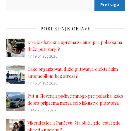
Pretraga
POSLEDNJE OBJAVE
Koja je obavezna oprema za auto pre polaska na
duže putovanje?
17:19
04 avg 2026
Kako organizovati duže putovanje električnim
automobilom bez stresa?
17:16
04 avg 2026
Put u Sloveniju počinje mnogo pre polaska: kako
dobra priprema menja celo iskustvo putovanja
10:42
23 jul 2026
Vikend izlet u Pančevu: šta obići, gde jesti i gde
obaviti kupovinu?