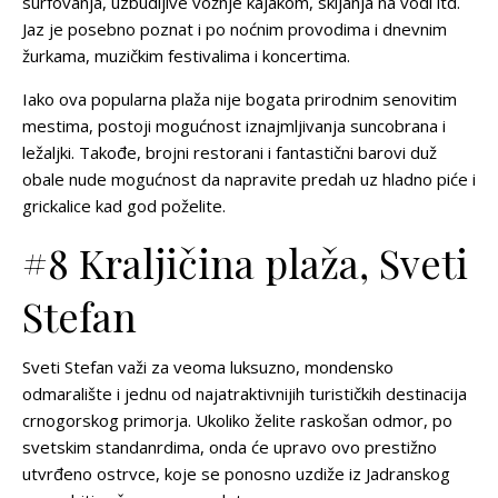
surfovanja, uzbudljive vožnje kajakom, skijanja na vodi itd.
Jaz je posebno poznat i po noćnim provodima i dnevnim
žurkama, muzičkim festivalima i koncertima.
Iako ova popularna plaža nije bogata prirodnim senovitim
mestima, postoji mogućnost iznajmljivanja suncobrana i
ležaljki. Takođe, brojni restorani i fantastični barovi duž
obale nude mogućnost da napravite predah uz hladno piće i
grickalice kad god poželite.
#8 Kraljičina plaža, Sveti
Stefan
Sveti Stefan važi za veoma luksuzno, mondensko
odmaralište i jednu od najatraktivnijih turističkih destinacija
crnogorskog primorja. Ukoliko želite raskošan odmor, po
svetskim standanrdima, onda će upravo ovo prestižno
utvrđeno ostrvce, koje se ponosno uzdiže iz Jadranskog