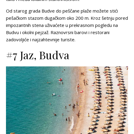
Od starog grada Budve do peščane plaže možete stići
pešačkom stazom dugačkom oko 200 m. Kroz šetnju pored
impozantnih stena uživaćete u prekrasnom pogledu na
Budvu i okolni pejzaž. Raznovrsni barovi i restorani
zadovoljiće i najzahtevnije turiste.
#7 Jaz, Budva