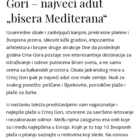
Gori – najveći adut
„bisera Mediterana“
Izvanredne obale i zadivljujući kanjoni, prekrasne planine i
živopisna jezera, slikoviti lučki gradovi, impozantna
arhitektura i brojne druge atrakcije čine da poslednjih
godina Crna Gora postaje sve interesantnija destinacija za
istraživanje i odmor putnicima širom sveta, a ne samo
onima sa balkanskih prostora. Obala Jadranskog mora u
Crnoj Gori ipak je najveći adut ove male zemlje. Nudi za
svakog ponešto: peščane i šljunkovite, porodične plaže i
plaže za žurke.
U nastavku teksta predstavljamo vam najpoznatije i
najlepše plaže u Crnoj Gori
, stvorene za savršeno letovanje
i nezaboravan odmor. Među njima zasigurno ima onih koje
su i među najlepšima u Evropi. Kojih je to top 10 živopisnih
plaža u pitanju saznajte u redovima koji slede. Na osnovu