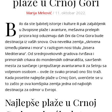
plaže u Crnoj Gori
Marija Mirković
/ 11. oktobar 2022.
B
ilo da ste ljubitelj istorije i kulture ili pak zaljubljenik
u živopisne plaže i avanture, mešavina prelepih
prizora koji oduzimaju dah čini da Crna Gora bude
destinacija iz vaših snova. Ova nevelika zemlja „skrivena
između planina i mora“ s razlogom nosi titulu „bisera
Mediterana“. Od srednjovekovnih gradova-tvrđava i
primorskih crkava do mondenskih odmarališta, savršenih
mesta za sunčanje i prepuštanje avanturama ili za šetnju sa
voljenom osobom – ovde će svako pronaći ono što traži.
Kada posetite
najlepše plaže u Crnoj Gori
, uverićete se u
to zašto je ova komšijska zemlja jedna od najboljih
destinacija za odmor u Evropi.
Najlepše plaže u Crnoj