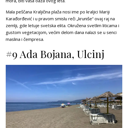
mora, biti vaša oaza ovog leta.
Mala peščana Kraljičina plaža nosi ime po kraljici Mariji
Karađorđević i u pravom smislu reči „kruniše“ ovaj raj na
zemlji, gde letuje svetska elita. Okružena svetlim liticama i
gustom vegetacijom, većim delom dana nalazi se u senci
maslina i čempresa.
#9 Ada Bojana, Ulcinj