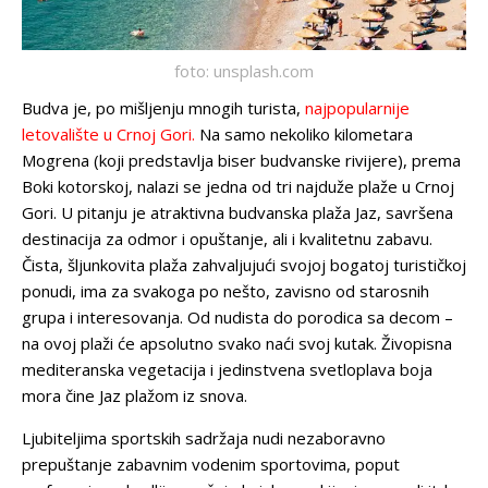
foto: unsplash.com
Budva je, po mišljenju mnogih turista,
najpopularnije
letovalište u Crnoj Gori.
Na samo nekoliko kilometara
Mogrena (koji predstavlja biser budvanske rivijere), prema
Boki kotorskoj, nalazi se jedna od tri najduže plaže u Crnoj
Gori. U pitanju je atraktivna budvanska plaža Jaz, savršena
destinacija za odmor i opuštanje, ali i kvalitetnu zabavu.
Čista, šljunkovita plaža zahvaljujući svojoj bogatoj turističkoj
ponudi, ima za svakoga po nešto, zavisno od starosnih
grupa i interesovanja. Od nudista do porodica sa decom –
na ovoj plaži će apsolutno svako naći svoj kutak. Živopisna
mediteranska vegetacija i jedinstvena svetloplava boja
mora čine Jaz plažom iz snova.
Ljubiteljima sportskih sadržaja nudi nezaboravno
prepuštanje zabavnim vodenim sportovima, poput