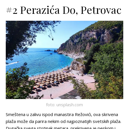
#2 Perazića Do, Petrovac
foto: unsplash.com
Smeštena u zalivu ispod manastira Režovići, ova skrivena
plaža može da parira nekim od najpoznatijih svetskih plaža.
Dugačka svega stotinak metara, prekrivena je peskom i