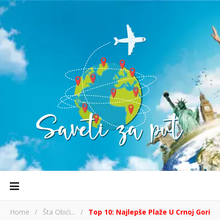
Home
/
Šta Obići...
/
Top 10: Najlepše Plaže U Crnoj Gori