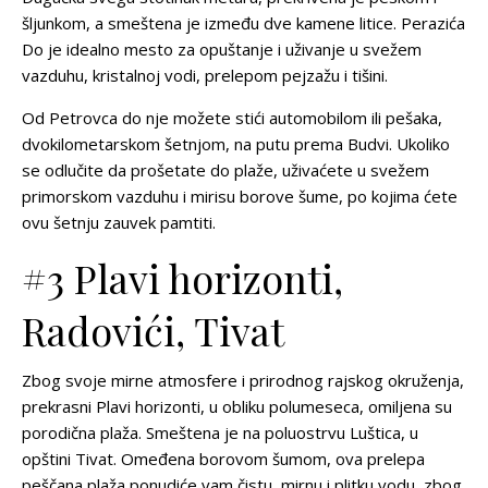
šljunkom, a smeštena je između dve kamene litice. Perazića
Do je idealno mesto za opuštanje i uživanje u svežem
vazduhu, kristalnoj vodi, prelepom pejzažu i tišini.
Od Petrovca do nje možete stići automobilom ili pešaka,
dvokilometarskom šetnjom, na putu prema Budvi. Ukoliko
se odlučite da prošetate do plaže, uživaćete u svežem
primorskom vazduhu i mirisu borove šume, po kojima ćete
ovu šetnju zauvek pamtiti.
#3 Plavi horizonti,
Radovići, Tivat
Zbog svoje mirne atmosfere i prirodnog rajskog okruženja,
prekrasni Plavi horizonti, u obliku polumeseca, omiljena su
porodična plaža. Smeštena je na poluostrvu Luštica, u
opštini Tivat. Omeđena borovom šumom, ova prelepa
peščana plaža ponudiće vam čistu, mirnu i plitku vodu, zbog