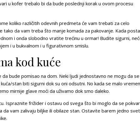
vari u kofer trebalo bi da bude poslednji korak u ovom procesu
ome koliko različitih odevnih predmeta će vam trebati za celo
je tako da vam treba što manje komada za pakovanje. Kada posta
jednom i onda slobodno vratite trećinu u ormar! Budite sigurni, ne
em i u bukvalnom i u figurativnom smislu.
ima kod kuće
že da bude pomisao na dom. Neki ljudi jednostavno ne mogu da se
a kuća/stan biti sigurni dok su oni odsutni. No kada se malo vreme
 ćemo mirnije glave moći da uživamo dok smo daleko.
. Ispraznite frižider i ostavu od svega što bi moglo da se pokvar
ja da vam zalivaju biljke ili obilaze stan. Ostavite barem jedno svet
ike.