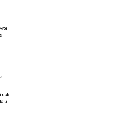
vite
će
na
i dok
lo u