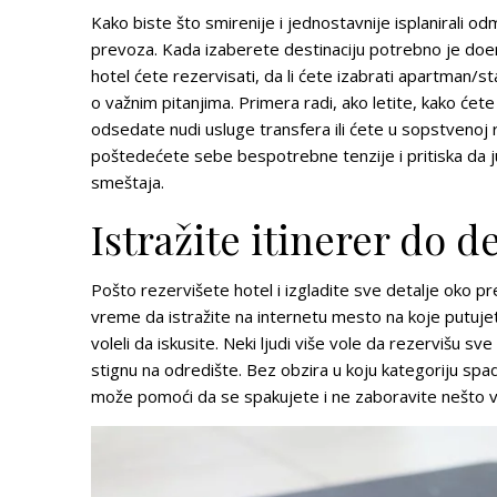
Kako biste što smirenije i jednostavnije isplanirali 
prevoza. Kada izaberete destinaciju potrebno je doent
hotel ćete rezervisati, da li ćete izabrati apartman/sta
o važnim pitanjima. Primera radi, ako letite, kako ćet
odsedate nudi usluge transfera ili ćete u sopstvenoj 
poštedećete sebe bespotrebne tenzije i pritiska da ju
smeštaja.
Istražite itinerer do de
Pošto rezervišete hotel i izgladite sve detalje oko p
vreme da istražite na internetu mesto na koje putujete
voleli da iskusite. Neki ljudi više vole da rezervišu s
stignu na odredište. Bez obzira u koju kategoriju spad
može pomoći da se spakujete i ne zaboravite nešto 