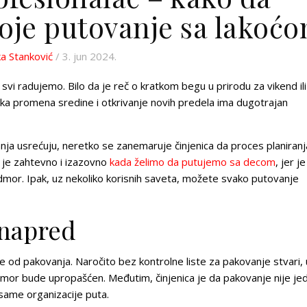
koje putovanje sa lakoć
ka Stanković
/ 3. jun 2024.
vi radujemo. Bilo da je reč o kratkom begu u prirodu za vikend ili
aka promena sredine i otkrivanje novih predela ima dugotrajan
ja usrećuju, neretko se zanemaruje činjenica da proces planiranja
o je zahtevno i izazovno
kada želimo da putujemo sa decom
, jer j
odmor. Ipak, uz nekoliko korisnih saveta, možete svako putovanje
unapred
če od pakovanja. Naročito bez kontrolne liste za pakovanje stvari,
mor bude upropašćen. Međutim, činjenica je da pakovanje nije jed
 same organizacije puta.