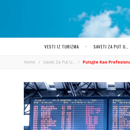
VESTI IZ TURIZMA
SAVETI ZA PUT U…
Home
/
Saveti Za Put U...
/
Putujte Kao Profesion