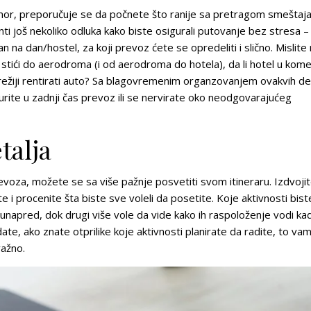
odmor, preporučuje se da počnete što ranije sa pretragom smeštaja
i još nekoliko odluka kako biste osigurali putovanje bez stresa – 
n na dan/hostel, za koji prevoz ćete se opredeliti i slično. Mislite 
e stići do aerodroma (i od aerodroma do hotela), da li hotel u kom
režiji rentirati auto? Sa blagovremenim organzovanjem ovakvih det
rite u zadnji čas prevoz ili se nervirate oko neodgovarajućeg
talja
revoza, možete se sa više pažnje posvetiti svom itineraru. Izdvoji
 i procenite šta biste sve voleli da posetite. Koje aktivnosti bist
ve unapred, dok drugi više vole da vide kako ih raspoloženje vodi ka
ate, ako znate otprilike koje aktivnosti planirate da radite, to va
važno.