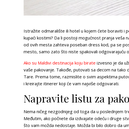
Istražite odmaralište ili hotel u kojem ćete boraviti i
kupaći kostimi? Da li postoji mogućnost pranja veša n
od ovih mesta zahteva poseban dress kod, pa se post
mesto, samo zato što niste spakovali odgovarajuću 
Ako su Maldivi destinacija koju birate
izvesno je da už
vaše pakovanje. Takođe, putovati sa decom na tako dale
Tare. Prema tome, razmislite o svim aspektima putova
i kreirajte itinerer koji će vam najviše odgovarati.
Napravite listu za pak
Nema ničeg nezgodnijeg od toga da u poslednjem tren
Međutim, ako počnete da izdvajate odeću i druge stvar
što vam možda nedostaje. Možda bi bilo dobro da umes