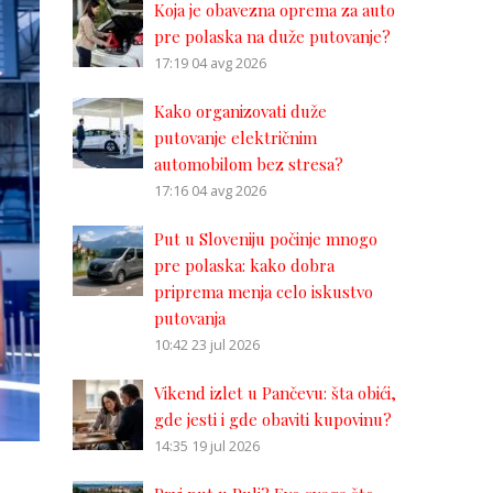
Koja je obavezna oprema za auto
pre polaska na duže putovanje?
17:19
04 avg 2026
Kako organizovati duže
putovanje električnim
automobilom bez stresa?
17:16
04 avg 2026
Put u Sloveniju počinje mnogo
pre polaska: kako dobra
priprema menja celo iskustvo
putovanja
10:42
23 jul 2026
Vikend izlet u Pančevu: šta obići,
gde jesti i gde obaviti kupovinu?
14:35
19 jul 2026