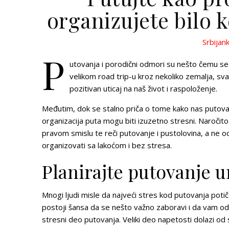
organizujete bilo 
Srbijan
P
utovanja i porodični odmori su nešto čemu se s
velikom road trip-u kroz nekoliko zemalja, sv
pozitivan uticaj na naš život i raspoloženje.
Međutim, dok se stalno priča o tome kako nas putovan
organizacija puta mogu biti izuzetno stresni. Naročit
pravom smislu te reči putovanje i pustolovina, a ne 
organizovati sa lakoćom i bez stresa.
Planirajte putovanje 
Mnogi ljudi misle da najveći stres kod putovanja poti
postoji šansa da se nešto važno zaboravi i da vam od
stresni deo putovanja. Veliki deo napetosti dolazi od