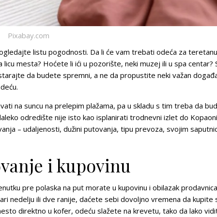
Pixabay.com
 pogledajte listu pogodnosti. Da li će vam trebati odeća za teretanu
a licu mesta? Hoćete li ići u pozorište, neki muzej ili u spa centar?
arajte da budete spremni, a ne da propustite neki važan događaj 
odeću.
ivati na suncu na prelepim plažama, pa u skladu s tim treba da bud
ko odredište nije isto kao isplanirati trodnevni izlet do Kopaonik
nja – udaljenosti, dužini putovanja, tipu prevoza, svojim saputni
ovanje i kupovinu
utku pre polaska na put morate u kupovinu i obilazak prodavnica
i nedelju ili dve ranije, daćete sebi dovoljno vremena da kupite
to direktno u kofer, odeću slažete na krevetu, tako da lako vidi