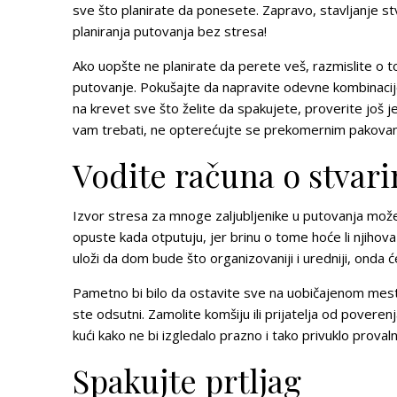
sve što planirate da ponesete. Zapravo, stavljanje st
planiranja putovanja bez stresa!
Ako uopšte ne planirate da perete veš, razmislite o t
putovanje. Pokušajte da napravite odevne kombinaci
na krevet sve što želite da spakujete, proverite još 
vam trebati, ne opterećujte se prekomernim pakovanj
Vodite računa o stvar
Izvor stresa za mnoge zaljubljenike u putovanja mo
opuste kada otputuju, jer brinu o tome hoće li njihov
uloži da dom bude što organizovaniji i uredniji, onda
Pametno bi bilo da ostavite sve na uobičajenom mestu
ste odsutni. Zamolite komšiju ili prijatelja od poveren
kući kako ne bi izgledalo prazno i tako privuklo provaln
Spakujte prtljag