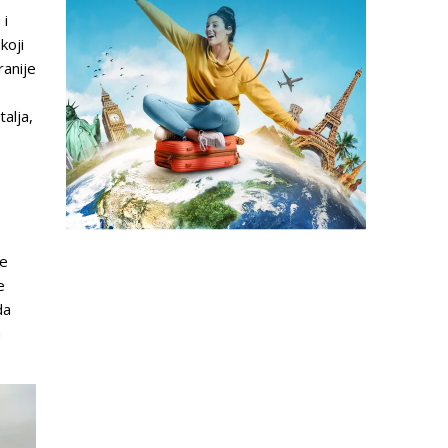
 i
koji
ranije
e
alja,
te
e
da
m