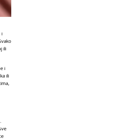
 i
 Svako
ili
e i
a ili
cima,
.
 sve
te