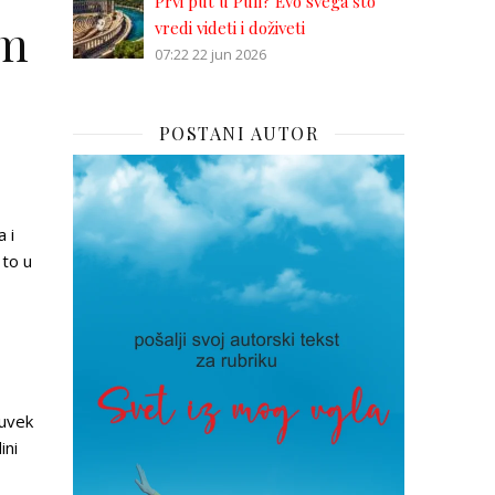
Prvi put u Puli? Evo svega što
om
vredi videti i doživeti
07:22
22 jun 2026
POSTANI AUTOR
 i
e to u
 uvek
ini