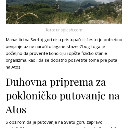
foto: unsplash.com
Manastiri na Svetoj gori nisu pristupačni i često je potrebno
penjanje uz ne naročito lagane staze. Zbog toga je
poželjno da proverite kondiciju i opšte fizičko stanje
organizma, kao i da se dodatno posvetite tome pre puta
na Atos.
Duhovna priprema za
pokloničko putovanje na
Atos
S obzirom da je putovanje na Svetu goru zapravo