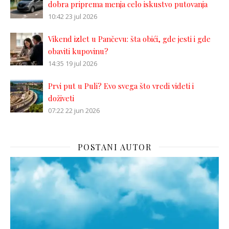
dobra priprema menja celo iskustvo putovanja
10:42
23 jul 2026
Vikend izlet u Pančevu: šta obići, gde jesti i gde
obaviti kupovinu?
14:35
19 jul 2026
Prvi put u Puli? Evo svega što vredi videti i
doživeti
07:22
22 jun 2026
POSTANI AUTOR