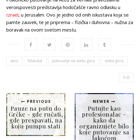
veroispovesti predstavlja hodočašće ravno odlasku u
Izrael
, u Jerusalim. Ovo je jedno od onih iskustava koja se
pamte zauvek, te je priprema – fizička i duhovna – nužna za
boravak na ovom svetom mestu.
atos
hilandar
putovanje na svetu goru
sveta gora
0
PREVIOUS
NEWER
Pauze na putu do
Putujte kao
Grčke - gde ručati,
profesionalac –
gde prespavati, na
kako da
koju pumpu stati
organizujete bilo
koje putovanje sa
lakoćom