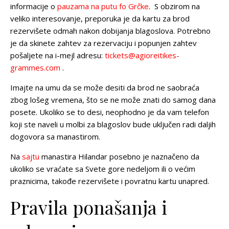
informacije o
pauzama na putu fo Grčke
. S obzirom na
veliko interesovanje, preporuka je da kartu za brod
rezervišete odmah nakon dobijanja blagoslova. Potrebno
je da skinete zahtev za rezervaciju i popunjen zahtev
pošaljete na i-mejl adresu:
tickets@agioreitikes-
grammes.com
.
Imajte na umu da se može desiti da brod ne saobraća
zbog lošeg vremena, što se ne može znati do samog dana
posete. Ukoliko se to desi, neophodno je da vam telefon
koji ste naveli u molbi za blagoslov bude uključen radi daljih
dogovora sa manastirom.
Na
sajtu
manastira Hilandar posebno je naznačeno da
ukoliko se vraćate sa Svete gore nedeljom ili o većim
praznicima, takođe rezervišete i povratnu kartu unapred.
Pravila ponašanja i