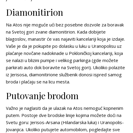
Diamonitirion
Na Atos nije moguće ući bez posebne dozvole za boravak
na Svetoj gori zvane
diamonitirion
. Kada dobijete
blagoslov, manastir će vas najaviti kancelariji koja je izdaje.
Vaše je da je pokupite po dolasku u luku u Uranopolisu uz
plaćanje novčane nadoknade u Pokloničkoj kancelariji, koja
se nalazi u blizini pumpe i velikog parkinga (gde možete
parkirati auto dok boravite na Svetoj gori). Ukoliko polazite
iz Jerisosa, diamonitirione službenik donosi ispred samog
broda i plaćaju se na licu mesta.
Putovanje brodom
Važno je naglasiti da je ulazak na Atos nemoguć kopnenim
putem. Postoje dve brodske linije kojima možete doći na
Svetu goru: Jerisos-Arsana (Hilandarska luka) i Uranopolis-
Jovanjica. Ukoliko putujete automobilom, pogledajte sve