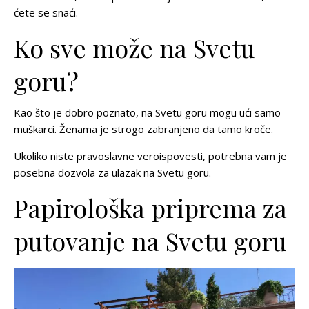
ćete se snaći.
Ko sve može na Svetu
goru?
Kao što je dobro poznato, na Svetu goru mogu ući samo
muškarci. Ženama je strogo zabranjeno da tamo kroče.
Ukoliko niste pravoslavne veroispovesti, potrebna vam je
posebna dozvola za ulazak na Svetu goru.
Papirološka priprema za
putovanje na Svetu goru