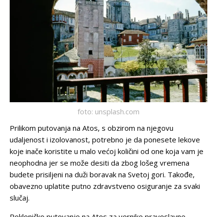
foto: unsplash.com
Prilikom putovanja na Atos, s obzirom na njegovu
udaljenost i izolovanost, potrebno je da ponesete lekove
koje inače koristite u malo većoj količini od one koja vam je
neophodna jer se može desiti da zbog lošeg vremena
budete prisiljeni na duži boravak na Svetoj gori. Takođe,
obavezno uplatite putno zdravstveno osiguranje za svaki
slučaj.
Pokloničko putovanje na Atos za vernike pravoslavne