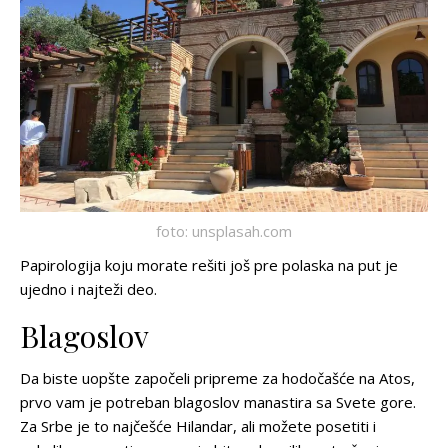
foto: unsplasah.com
Papirologija koju morate rešiti još pre polaska na put je
ujedno i najteži deo.
Blagoslov
Da biste uopšte započeli pripreme za hodočašće na Atos,
prvo vam je potreban blagoslov manastira sa Svete gore.
Za Srbe je to najčešće Hilandar, ali možete posetiti i