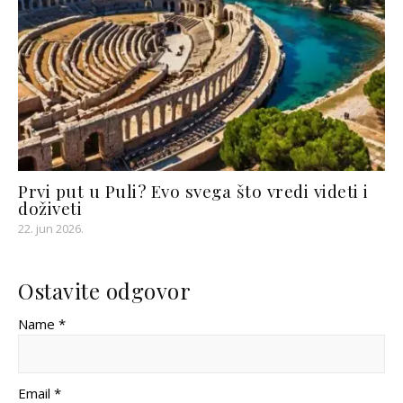
Prvi put u Puli? Evo svega što vredi videti i
doživeti
22. jun 2026.
Ostavite odgovor
Name *
Email *