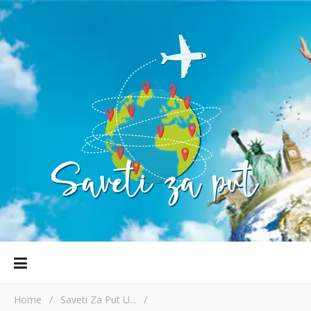
Home
/
Saveti Za Put U...
/