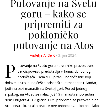
Putovanje na Svetu
goru – kako se
pripremiti za
pokloničko
putovanje na Atos
Anđelija Anđelić
/ 3. jun 2024.
P
utovanje na Svetu goru za vernike pravoslavne
veroispovesti predstavlja vrhunac duhovnog
hodočašća. Kada su u pitanju hodočasnici koji
dolaze iz Srbije, najčešće odredište je manastir Hilandar,
jedini srpski manastir na Svetoj gori. Pored jednog
srpskog, na Atosu se nalazi još 19 manastira, po jedan
ruski i bugarski i 17 grčkih. Put i priprema za putovanje na
Atos nisu laki, ali ako pratite ove jednostavne korake, lako