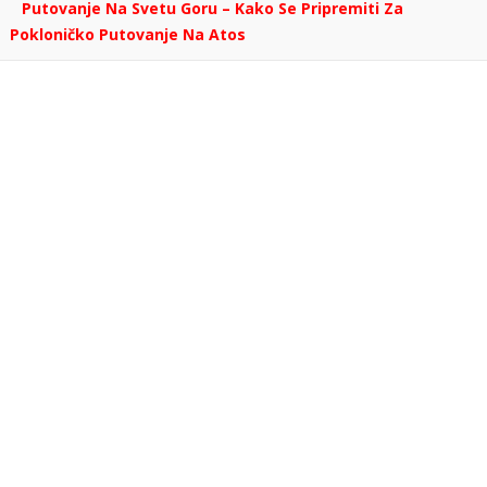
Putovanje Na Svetu Goru – Kako Se Pripremiti Za
Pokloničko Putovanje Na Atos