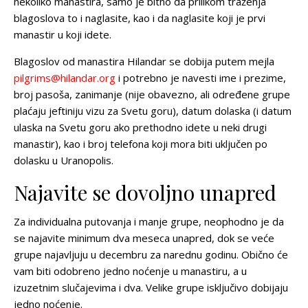
nekoliko manastira, samo je bitno da prilikom traženja
blagoslova to i naglasite, kao i da naglasite koji je prvi
manastir u koji idete.
Blagoslov od manastira Hilandar se dobija putem mejla
pilgrims@hilandar.org
i potrebno je navesti ime i prezime,
broj pasoša, zanimanje (nije obavezno, ali određene grupe
plaćaju jeftiniju vizu za Svetu goru), datum dolaska (i datum
ulaska na Svetu goru ako prethodno idete u neki drugi
manastir), kao i broj telefona koji mora biti uključen po
dolasku u Uranopolis.
Najavite se dovoljno unapred
Za individualna putovanja i manje grupe, neophodno je da
se najavite minimum dva meseca unapred, dok se veće
grupe najavljuju u decembru za narednu godinu. Obično će
vam biti odobreno jedno noćenje u manastiru, a u
izuzetnim slučajevima i dva. Velike grupe isključivo dobijaju
jedno noćenje.