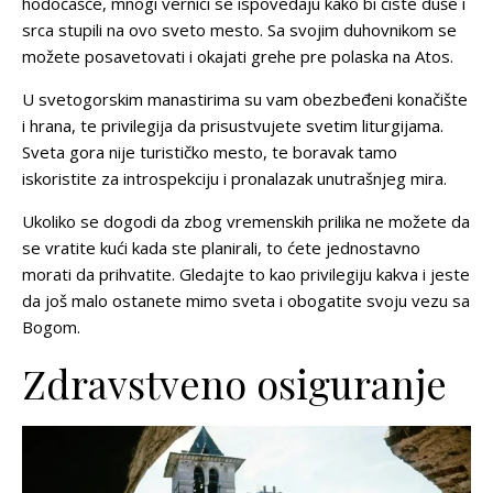
hodočašće, mnogi vernici se ispovedaju kako bi čiste duše i
srca stupili na ovo sveto mesto. Sa svojim duhovnikom se
možete posavetovati i okajati grehe pre polaska na Atos.
U svetogorskim manastirima su vam obezbeđeni konačište
i hrana, te privilegija da prisustvujete svetim liturgijama.
Sveta gora nije turističko mesto, te boravak tamo
iskoristite za introspekciju i pronalazak unutrašnjeg mira.
Ukoliko se dogodi da zbog vremenskih prilika ne možete da
se vratite kući kada ste planirali, to ćete jednostavno
morati da prihvatite. Gledajte to kao privilegiju kakva i jeste
da još malo ostanete mimo sveta i obogatite svoju vezu sa
Bogom.
Zdravstveno osiguranje