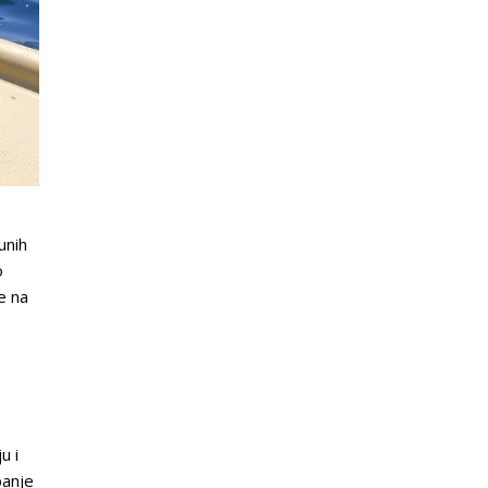
unih
o
e na
u i
panje