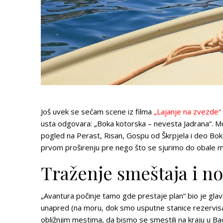
Još uvek se sećam scene iz filma
„Lajanje na zvezde“
usta odgovara: „Boka kotorska – nevesta Jadrana“. M
pogled na Perast, Risan, Gospu od Škrpjela i deo Bo
prvom proširenju pre nego što se sjurimo do obale m
Traženje smeštaja i n
„Avantura počinje tamo gde prestaje plan“ bio je gla
unapred (na moru, dok smo usputne stanice rezervisali),
obližnjim mestima, da bismo se smestili na kraju u Bao