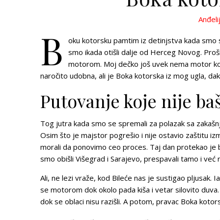
Anđeli
B
oku kotorsku pamtim iz detinjstva kada smo sv
smo ikada otišli dalje od Herceg Novog. Prošl
motorom. Moj dečko još uvek nema motor koji
naročito udobna, ali je Boka kotorska iz mog ugla, da
Putovanje koje nije ba
Tog jutra kada smo se spremali za polazak sa zakašn
Osim što je majstor pogrešio i nije ostavio zaštitu 
morali da ponovimo ceo proces. Taj dan protekao je 
smo obišli Višegrad i Sarajevo, prespavali tamo i već 
Ali, ne lezi vraže, kod Bileće nas je sustigao pljusak. I
se motorom dok okolo pada kiša i vetar silovito duva. 
dok se oblaci nisu razišli. A potom, pravac Boka kotor