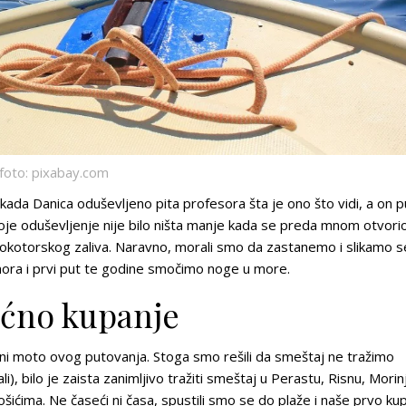
foto: pixabay.com
kada Danica oduševljeno pita profesora šta je ono što vidi, a on p
oje oduševljenje nije bilo ništa manje kada se preda mnom otvori
kokotorskog zaliva. Naravno, morali smo da zastanemo i slikamo s
ora i prvi put te godine smočimo noge u more.
oćno kupanje
vni moto ovog putovanja. Stoga smo rešili da smeštaj ne tražimo
 bilo je zaista zanimljivo tražiti smeštaj u Perastu, Risnu, Morinj
šićima. Ne časeći ni časa, spustili smo se do plaže i naše prvo ku