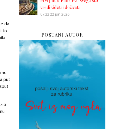
Prvi put u Puli? Evo svega što
vredi videti i doživeti
07:22
22 jun 2026
se da
i to
POSTANI AUTOR
ila
imo.
za put
Usput
ziti
anu