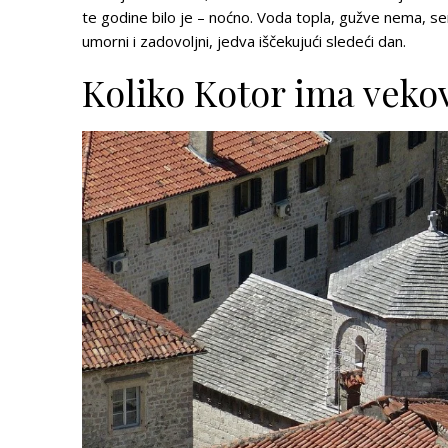
te godine bilo je – noćno. Voda topla, gužve nema, se
umorni i zadovoljni, jedva iščekujući sledeći dan.
Koliko Kotor ima veko