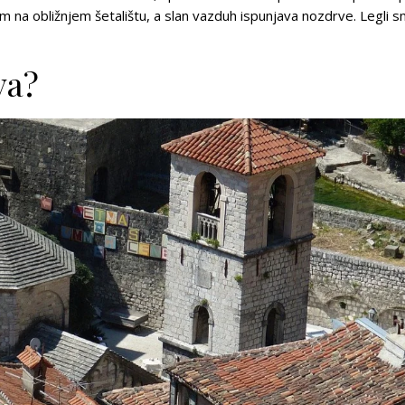
m na obližnjem šetalištu, a slan vazduh ispunjava nozdrve. Legli 
va?