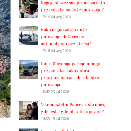
Koja je obavezna oprema za auto
pre polaska na duže putovanje?
17:19
04 avg 2026
Kako organizovati duže
putovanje električnim
automobilom bez stresa?
17:16
04 avg 2026
Put u Sloveniju počinje mnogo
pre polaska: kako dobra
priprema menja celo iskustvo
putovanja
10:42
23 jul 2026
Vikend izlet u Pančevu: šta obići,
gde jesti i gde obaviti kupovinu?
14:35
19 jul 2026