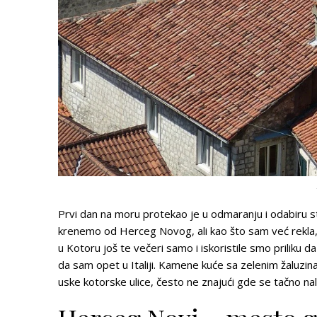
Prvi dan na moru protekao je u odmaranju i odabiru s
krenemo od Herceg Novog, ali kao što sam već rekla, 
u Kotoru još te večeri samo i iskoristile smo priliku d
da sam opet u Italiji. Kamene kuće sa zelenim žaluzin
uske kotorske ulice, često ne znajući gde se tačno nalaz