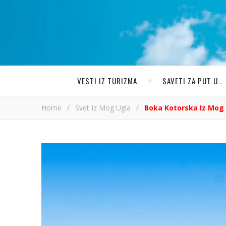
VESTI IZ TURIZMA
SAVETI ZA PUT U…
Home
/
Svet Iz Mog Ugla
/
Boka Kotorska Iz Mog