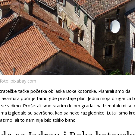
foto: pixabay.com
trateške tačke početka obilaska Boke kotorske. Planirali smo da
avantura počinje tamo gde prestaje plan. Jedna moja drugarica bi
a se vidimo. Prošetali smo starim delom grada i na trenutak mi se č
ama izgledale su savršeno, kao sa neke razglednice. Lutali smo kr
imo, ali to nam nije bilo toliko bitno.