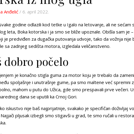
ja Anđelić
/ 6. april 2022.
ake godine odlazili kod tetke u Igalo na letovanje, ali ne sećam 
og leta, Boka kotorska i ja smo se bliže upoznale. Obišla sam je – 
 je predviđen za dugačka putovanja udvoje, tako da vožnja nije b
kle sa zadnjeg sedišta motora, izgledala veličanstveno.
š dobro počelo
jenjem je konačno stigla guma za motor koju je trebalo da zamen
između spoljašnje i unutrašnje gume, pa smo maltene već spremni 
bolno, mahom u putu do Užica, gde smo prespavali prve večeri. 
narednog dana se uputili ka Crnoj Gori.
ako iskustvo nije baš najprijatnije, svakako je specifičan doživljaj vo
Najjači pljusak izbegli smo stigavši u grad, te smo ručali u restor
ska.