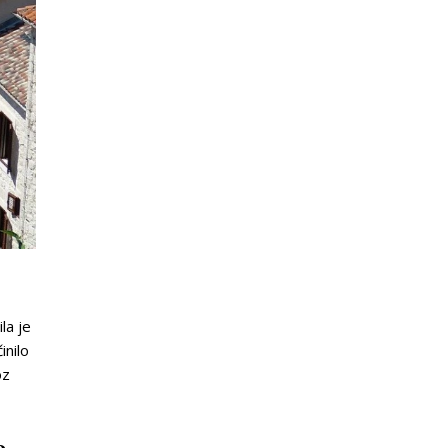
la je
inilo
oz