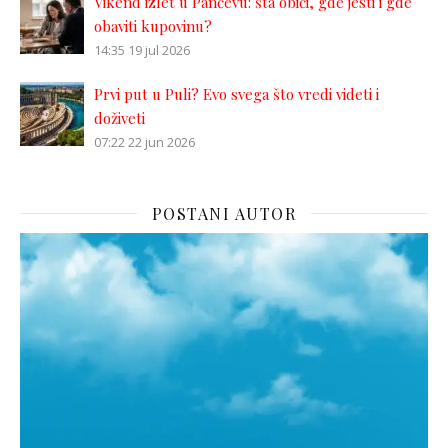
Vikend izlet u Pančevu: šta obići, gde jesti i gde
obaviti kupovinu?
14:35
19 jul 2026
Prvi put u Puli? Evo svega što vredi videti i
doživeti
07:22
22 jun 2026
POSTANI AUTOR