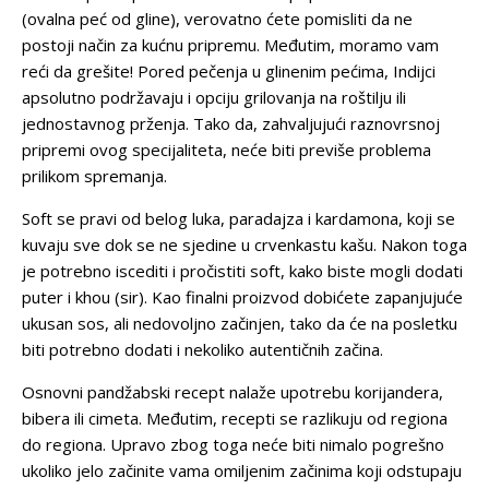
(ovalna peć od gline), verovatno ćete pomisliti da ne
postoji način za kućnu pripremu. Međutim, moramo vam
reći da grešite! Pored pečenja u glinenim pećima, Indijci
apsolutno podržavaju i opciju grilovanja na roštilju ili
jednostavnog prženja. Tako da, zahvaljujući raznovrsnoj
pripremi ovog specijaliteta, neće biti previše problema
prilikom spremanja.
Soft se pravi od belog luka, paradajza i kardamona, koji se
kuvaju sve dok se ne sjedine u crvenkastu kašu. Nakon toga
je potrebno iscediti i pročistiti soft, kako biste mogli dodati
puter i khou (sir). Kao finalni proizvod dobićete zapanjujuće
ukusan sos, ali nedovoljno začinjen, tako da će na posletku
biti potrebno dodati i nekoliko autentičnih začina.
Osnovni pandžabski recept nalaže upotrebu korijandera,
bibera ili cimeta. Međutim, recepti se razlikuju od regiona
do regiona. Upravo zbog toga neće biti nimalo pogrešno
ukoliko jelo začinite vama omiljenim začinima koji odstupaju