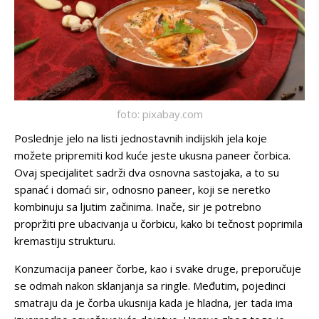
foto: pixabay.com
Poslednje jelo na listi jednostavnih indijskih jela koje
možete pripremiti kod kuće jeste ukusna paneer čorbica.
Ovaj specijalitet sadrži dva osnovna sastojaka, a to su
spanać i domaći sir, odnosno paneer, koji se neretko
kombinuju sa ljutim začinima. Inače, sir je potrebno
propržiti pre ubacivanja u čorbicu, kako bi tečnost poprimila
kremastiju strukturu.
Konzumacija paneer čorbe, kao i svake druge, preporučuje
se odmah nakon sklanjanja sa ringle. Međutim, pojedinci
smatraju da je čorba ukusnija kada je hladna, jer tada ima