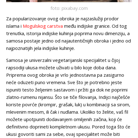
foto: pixabay.com
Za popularizovanje ovog obroka je najzaslužiji prodor
islama i
Mogulskog carstva
među indijske granice. Od tog
trenutka, istorija indijske kuhinja poprima novu dimenziju, a
samosa postaje jedno od najautentičnijih obroka i jedno od
najpoznatijih jela indijske kuhinje.
Samosa je univerzalni vegetarijanski specijalitet u čijoj
rapsodiji ukusa možete uživati u bilo koje doba dana.
Priprema ovog obroka je vrlo jednostavna pa zasigurno
neće oduzeti puno vremena. Sve što je potrebno jeste
ispuniti testo željenim sastavom i pržiti ga dok ne poprimi
zlatno-rumenu nijansu. Što se tiče filovanja, Indijci najčešće
koriste povrće (krompir, grašak, luk) u kombinaciji sa sirom,
mlevenim mesom, ili čak i nudlama. Ukoliko to želite, vaš fil
možete upotpuniti dodavanjem omiljenih začina, koji će
definitivno doprineti kompletnom ukusu. Pored toga što će
ukusi govoriti sami za sebe, ovaj specijalitet može biti