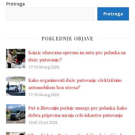
Pretraga
Pretraga
POSLEDNJE OBJAVE
Koja je obavezna oprema za auto pre polaska na
duže putovanje?
17:19
04 avg 2026
Kako organizovati duže putovanje električnim
automobilom bez stresa?
17:16
04 avg 2026
Put u Sloveniju počinje mnogo pre polaska: kako
dobra priprema menja celo iskustvo putovanja
10:42
23 jul 2026