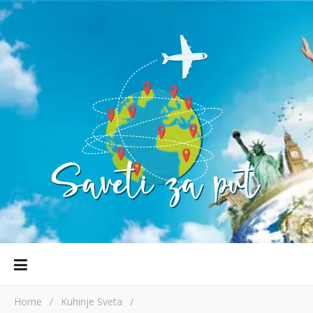
Home
/
Kuhinje Sveta
/