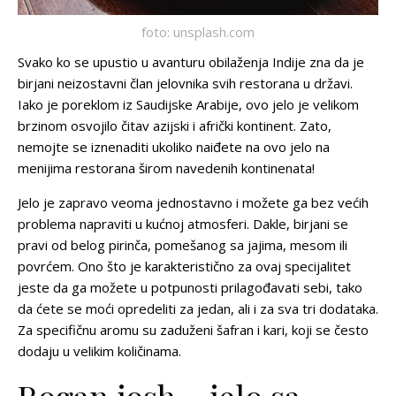
foto: unsplash.com
Svako ko se upustio u avanturu obilaženja Indije zna da je
birjani neizostavni član jelovnika svih restorana u državi.
Iako je poreklom iz Saudijske Arabije, ovo jelo je velikom
brzinom osvojilo čitav azijski i afrički kontinent. Zato,
nemojte se iznenaditi ukoliko naiđete na ovo jelo na
menijima restorana širom navedenih kontinenata!
Jelo je zapravo veoma jednostavno i možete ga bez većih
problema napraviti u kućnoj atmosferi. Dakle, birjani se
pravi od belog pirinča, pomešanog sa jajima, mesom ili
povrćem. Ono što je karakteristično za ovaj specijalitet
jeste da ga možete u potpunosti prilagođavati sebi, tako
da ćete se moći opredeliti za jedan, ali i za sva tri dodataka.
Za specifičnu aromu su zaduženi šafran i kari, koji se često
dodaju u velikim količinama.
Rogan josh – jelo sa