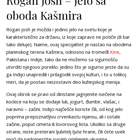
oboda Kašmira
Rogan josh je možda i jedino jelo na svetu koje je
karakteristično za državu, iz koje zapravo ne potiče (ili bar
tako deluje). Naime, ovaj specijalitet je nastao na obodima
planinskog terena Kašmira, odnosno na tromeđi
Kine
,
Pakistana i Indije, tako da ne možemo sa sigurnošću
utvrditi njegovo poreklo. Jedino što je sigurno jeste da su
ga Indijci unapredili i prilagodili svojoj kulturi, i to u tolikoj
meri, da je postao neizostavni deo kuhinjskog menija.
Ovaj obrok se pravi od dinstane jagnjenite isečene na
kockice na koju se dodaje luk, jogurt, đumbir, vlašac, i
naravno – začini. Indijci najčešće koriste čili, od kog jelo
poprima prepoznatljivu crvenkastu nijansu, ali i ostale
začine, poput cimeta ili lovorovog lista. Ukoliko sa druge
strane, niste preterani ljubitelj ljute hrane, čili ćete uvek
moći da nadomestite svojim omiljenim ukusima.