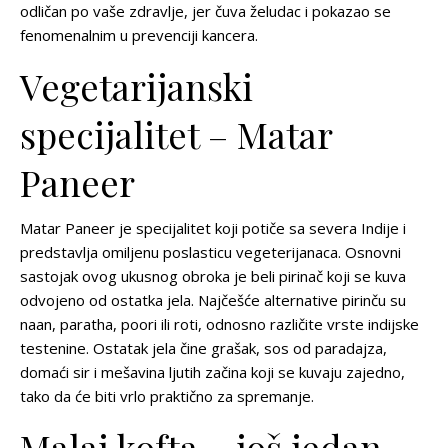
odličan po vaše zdravlje, jer čuva želudac i pokazao se
fenomenalnim u prevenciji kancera.
Vegetarijanski
specijalitet – Matar
Paneer
Matar Paneer je specijalitet koji potiče sa severa Indije i
predstavlja omiljenu poslasticu vegeterijanaca. Osnovni
sastojak ovog ukusnog obroka je beli pirinač koji se kuva
odvojeno od ostatka jela. Najčešće alternative pirinču su
naan, paratha, poori ili roti, odnosno različite vrste indijske
testenine. Ostatak jela čine grašak, sos od paradajza,
domaći sir i mešavina ljutih začina koji se kuvaju zajedno,
tako da će biti vrlo praktično za spremanje.
Malai kofta – još jedan