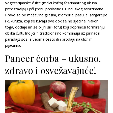
Vegetarijanske ćufte (malai kofta) fascinantnog ukusa
predstavljaju još jednu poslasticu iz indijskog asortimana.
Prave se od mešavine graška, krompira, pasulja, šargarepe
i kukuruza, koji se kuvaju sve dok se ne sjedine. Nakon
toga, dodaje im se biljni sir (tofu) koji doprinosi formiranju
oblika ćufti. Indijci ih tradicionalno kombinuju uz pirinač ili
paradajz sos, a veoma često ih i prodaju na uličnim
pijacama.
Paneer čorba – ukusno,
zdravo i osvežavajuće!