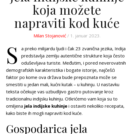
koja možete
napraviti kod kuće
Milan Stojanović
/ 1. januar 2023.
S
a preko milijardu ljudi i čak 23 zvanična jezika, Indija
predstavlja zemlju autentične strukture koja često
oduševljava turiste. Međutim, i pored neverovatnih
demografskih karakteristika i bogate istorije, najčešći
faktor po kome ova država bude prepoznata može se
smestiti u jedan mali, kućni kutak – u kuhinju. U nastavku
teksta očekuje vas uzbudljivo gastro putovanje kroz
tradicionalnu indijsku kuhinju. Otkrićemo vam koja su to
omiljena
jela indijske kuhinje
i ostaviti nekoliko recepata,
kako biste ih mogli napraviti kod kuće.
Gospodarica jela