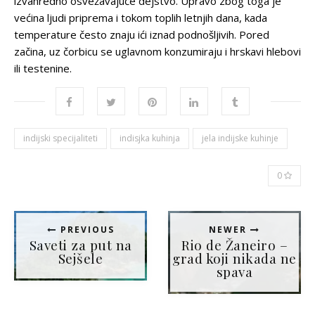
izvanredno osvežavajuće dejstvo. Upravo zbog toga je
većina ljudi priprema i tokom toplih letnjih dana, kada
temperature često znaju ići iznad podnošljivih. Pored
začina, uz čorbicu se uglavnom konzumiraju i hrskavi hlebovi
ili testenine.
indijski specijaliteti
indisjka kuhinja
jela indijske kuhinje
0
PREVIOUS
NEWER
Saveti za put na
Rio de Žaneiro –
Sejšele
grad koji nikada ne
spava