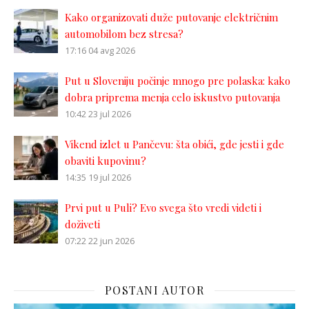
Kako organizovati duže putovanje električnim
automobilom bez stresa?
17:16
04 avg 2026
Put u Sloveniju počinje mnogo pre polaska: kako
dobra priprema menja celo iskustvo putovanja
10:42
23 jul 2026
Vikend izlet u Pančevu: šta obići, gde jesti i gde
obaviti kupovinu?
14:35
19 jul 2026
Prvi put u Puli? Evo svega što vredi videti i
doživeti
07:22
22 jun 2026
POSTANI AUTOR