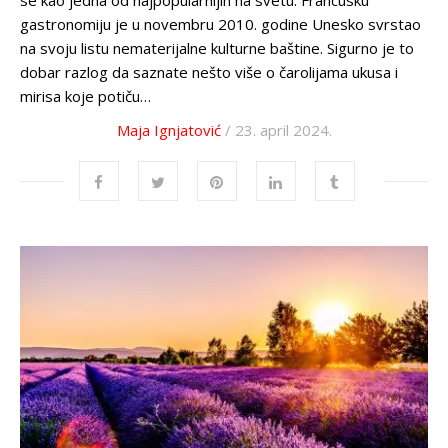
se kao jedna od najpopularnijih na svetu. Francusku
gastronomiju je u novembru 2010. godine Unesko svrstao
na svoju listu nematerijalne kulturne baštine. Sigurno je to
dobar razlog da saznate nešto više o čarolijama ukusa i
mirisa koje potiču…
Maja Ignjatović
/ 23. april 2024.