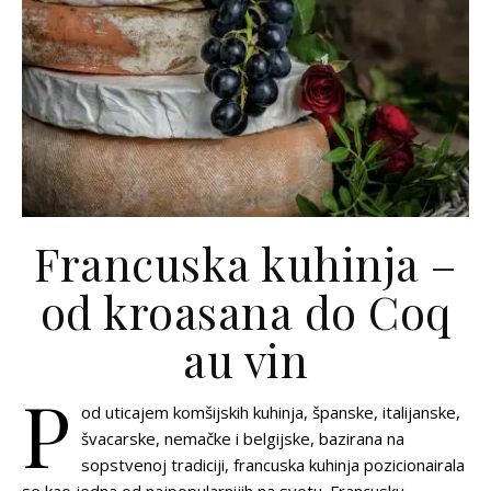
Francuska kuhinja –
od kroasana do Coq
au vin
P
od uticajem komšijskih kuhinja, španske, italijanske,
švacarske, nemačke i belgijske, bazirana na
sopstvenoj tradiciji, francuska kuhinja pozicionairala