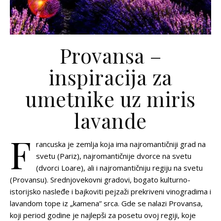
Provansa –
inspiracija za
umetnike uz miris
lavande
F
rancuska je zemlja koja ima najromantičniji grad na
svetu (Pariz), najromantičnije dvorce na svetu
(dvorci Loare), ali i najromantičniju regiju na svetu
(Provansu). Srednjovekovni gradovi, bogato kulturno-
istorijsko nasleđe i bajkoviti pejzaži prekriveni vinogradima i
lavandom tope iz „kamena” srca. Gde se nalazi Provansa,
koji period godine je najlepši za posetu ovoj regiji, koje