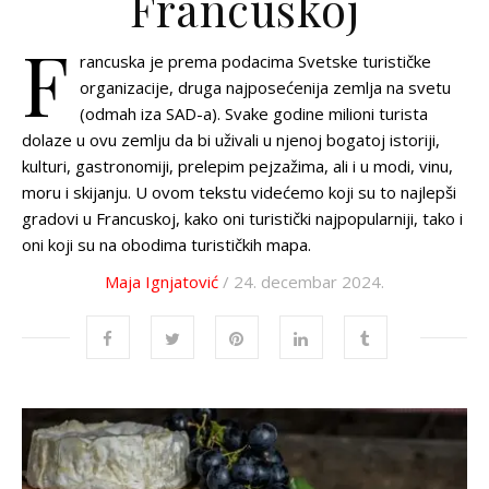
Francuskoj
F
rancuska je prema podacima Svetske turističke
organizacije, druga najposećenija zemlja na svetu
(odmah iza SAD-a). Svake godine milioni turista
dolaze u ovu zemlju da bi uživali u njenoj bogatoj istoriji,
kulturi, gastronomiji, prelepim pejzažima, ali i u modi, vinu,
moru i skijanju. U ovom tekstu videćemo koji su to najlepši
gradovi u Francuskoj, kako oni turistički najpopularniji, tako i
oni koji su na obodima turističkih mapa.
Maja Ignjatović
/ 24. decembar 2024.