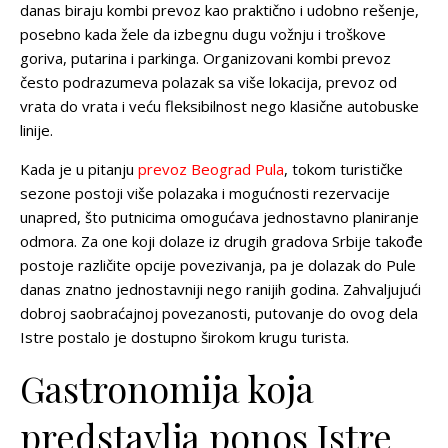
danas biraju kombi prevoz kao praktično i udobno rešenje,
posebno kada žele da izbegnu dugu vožnju i troškove
goriva, putarina i parkinga. Organizovani kombi prevoz
često podrazumeva polazak sa više lokacija, prevoz od
vrata do vrata i veću fleksibilnost nego klasične autobuske
linije.
Kada je u pitanju
prevoz Beograd Pula
, tokom turističke
sezone postoji više polazaka i mogućnosti rezervacije
unapred, što putnicima omogućava jednostavno planiranje
odmora. Za one koji dolaze iz drugih gradova Srbije takođe
postoje različite opcije povezivanja, pa je dolazak do Pule
danas znatno jednostavniji nego ranijih godina. Zahvaljujući
dobroj saobraćajnoj povezanosti, putovanje do ovog dela
Istre postalo je dostupno širokom krugu turista.
Gastronomija koja
predstavlja ponos Istre