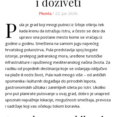
i doživeti
Pkonta
/ 22. jun 2026.
P
ula je grad koji mnogi putnici iz Srbije otkriju tek
kada krenu da istražuju Istru, a često se desi da
upravo ona postane mesto kome se vraćaju iz
godine u godinu. Smeštena na samom jugu najvećeg
hrvatskog poluostrva, Pula predstavlja spoj bogate
istorije, prelepog Jadranskog mora, uređene turističke
infrastrukture i opuštenog mediteranskog načina života. Za
razliku od pojedinih destinacija koje se oslanjaju isključivo
na plaže ili noćni život, Pula nudi mnogo više – od antičkih
spomenika i kulturnih događaja do prirodnih lepota,
gastronomskih užitaka i zanimljivih izleta po Istri. Ukoliko
prvi put planirate putovanje u ovaj grad, dobro je unapred
upoznati najvažnije lokacije, mogućnosti smeštaja, prevoza
i sadržaje koji vas očekuju tokom boravka.