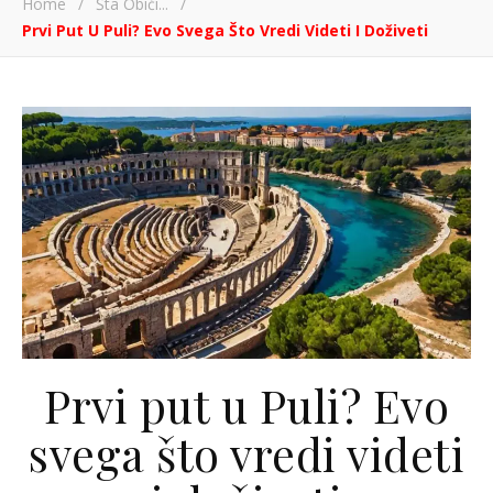
Home
/
Šta Obići...
/
Prvi Put U Puli? Evo Svega Što Vredi Videti I Doživeti
Prvi put u Puli? Evo
svega što vredi videti