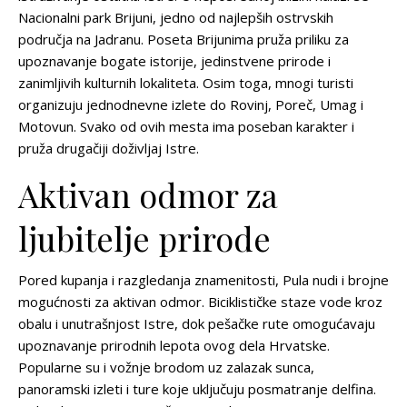
Nacionalni park Brijuni, jedno od najlepših ostrvskih
područja na Jadranu. Poseta Brijunima pruža priliku za
upoznavanje bogate istorije, jedinstvene prirode i
zanimljivih kulturnih lokaliteta. Osim toga, mnogi turisti
organizuju jednodnevne izlete do Rovinj, Poreč, Umag i
Motovun. Svako od ovih mesta ima poseban karakter i
pruža drugačiji doživljaj Istre.
Aktivan odmor za
ljubitelje prirode
Pored kupanja i razgledanja znamenitosti, Pula nudi i brojne
mogućnosti za aktivan odmor. Biciklističke staze vode kroz
obalu i unutrašnjost Istre, dok pešačke rute omogućavaju
upoznavanje prirodnih lepota ovog dela Hrvatske.
Popularne su i vožnje brodom uz zalazak sunca,
panoramski izleti i ture koje uključuju posmatranje delfina.