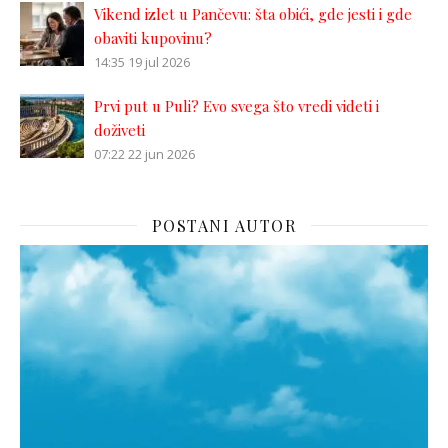
Vikend izlet u Pančevu: šta obići, gde jesti i gde
obaviti kupovinu?
14:35
19 jul 2026
Prvi put u Puli? Evo svega što vredi videti i
doživeti
07:22
22 jun 2026
POSTANI AUTOR