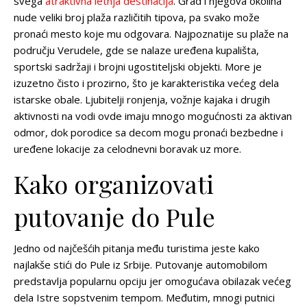
svega
atraktivna letnja destinacija
. Grad i njegova okolina
nude veliki broj plaža različitih tipova, pa svako može
pronaći mesto koje mu odgovara. Najpoznatije su plaže na
području Verudele, gde se nalaze uređena kupališta,
sportski sadržaji i brojni ugostiteljski objekti. More je
izuzetno čisto i prozirno, što je karakteristika većeg dela
istarske obale. Ljubitelji ronjenja, vožnje kajaka i drugih
aktivnosti na vodi ovde imaju mnogo mogućnosti za aktivan
odmor, dok porodice sa decom mogu pronaći bezbedne i
uređene lokacije za celodnevni boravak uz more.
Kako organizovati
putovanje do Pule
Jedno od najčešćih pitanja među turistima jeste kako
najlakše stići do Pule iz Srbije. Putovanje automobilom
predstavlja popularnu opciju jer omogućava obilazak većeg
dela Istre sopstvenim tempom. Međutim, mnogi putnici