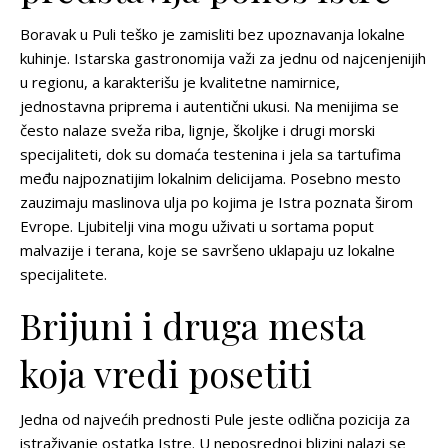
Boravak u Puli teško je zamisliti bez upoznavanja lokalne
kuhinje. Istarska gastronomija važi za jednu od najcenjenijih
u regionu, a karakterišu je kvalitetne namirnice,
jednostavna priprema i autentični ukusi. Na menijima se
često nalaze sveža riba, lignje, školjke i drugi morski
specijaliteti, dok su domaća testenina i jela sa tartufima
među najpoznatijim lokalnim delicijama. Posebno mesto
zauzimaju maslinova ulja po kojima je Istra poznata širom
Evrope. Ljubitelji vina mogu uživati u sortama poput
malvazije i terana, koje se savršeno uklapaju uz lokalne
specijalitete.
Brijuni i druga mesta
koja vredi posetiti
Jedna od najvećih prednosti Pule jeste odlična pozicija za
istraživanje ostatka Istre. U neposrednoj blizini nalazi se