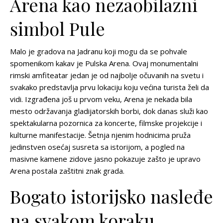
Arena kao nezaobilazni
simbol Pule
Malo je gradova na Jadranu koji mogu da se pohvale
spomenikom kakav je Pulska Arena. Ovaj monumentalni
rimski amfiteatar jedan je od najbolje očuvanih na svetu i
svakako predstavlja prvu lokaciju koju većina turista želi da
vidi. Izgrađena još u prvom veku, Arena je nekada bila
mesto održavanja gladijatorskih borbi, dok danas služi kao
spektakularna pozornica za koncerte, filmske projekcije i
kulturne manifestacije. Šetnja njenim hodnicima pruža
jedinstven osećaj susreta sa istorijom, a pogled na
masivne kamene zidove jasno pokazuje zašto je upravo
Arena postala zaštitni znak grada.
Bogato istorijsko nasleđe
na svakom koraku