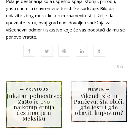
Pula je destinacija koja uspešno spaja istoriju, prirodu,
gastronomiju i savremene turističke sadržaje. Bilo da
dolazite zbog mora, kulturnih znamenitosti ili želje da
upoznate Istru, ovaj grad nudi dovoljno sadržaja za
višednevni odmor i iskustvo koje će vas podstaći da mu se
ponovo vratite.
0
PREVIOUS
NEWER
Jukatan poluostrvo:
Vikend izlet u
Zašto je ovo
Pančevu: šta obići,
najkompletnija
gde jesti i gde
destinacija u
obaviti kupovinu?
Meksiku