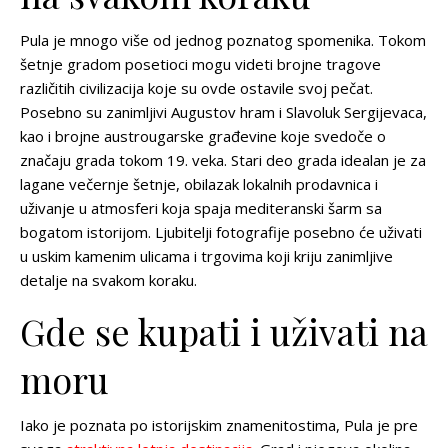
Pula je mnogo više od jednog poznatog spomenika. Tokom
šetnje gradom posetioci mogu videti brojne tragove
različitih civilizacija koje su ovde ostavile svoj pečat.
Posebno su zanimljivi Augustov hram i Slavoluk Sergijevaca,
kao i brojne austrougarske građevine koje svedoče o
značaju grada tokom 19. veka. Stari deo grada idealan je za
lagane večernje šetnje, obilazak lokalnih prodavnica i
uživanje u atmosferi koja spaja mediteranski šarm sa
bogatom istorijom. Ljubitelji fotografije posebno će uživati
u uskim kamenim ulicama i trgovima koji kriju zanimljive
detalje na svakom koraku.
Gde se kupati i uživati na
moru
Iako je poznata po istorijskim znamenitostima, Pula je pre