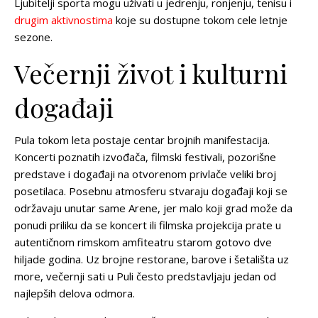
Ljubitelji sporta mogu uživati u jedrenju, ronjenju, tenisu i
drugim aktivnostima
koje su dostupne tokom cele letnje
sezone.
Večernji život i kulturni
događaji
Pula tokom leta postaje centar brojnih manifestacija.
Koncerti poznatih izvođača, filmski festivali, pozorišne
predstave i događaji na otvorenom privlače veliki broj
posetilaca. Posebnu atmosferu stvaraju događaji koji se
održavaju unutar same Arene, jer malo koji grad može da
ponudi priliku da se koncert ili filmska projekcija prate u
autentičnom rimskom amfiteatru starom gotovo dve
hiljade godina. Uz brojne restorane, barove i šetališta uz
more, večernji sati u Puli često predstavljaju jedan od
najlepših delova odmora.