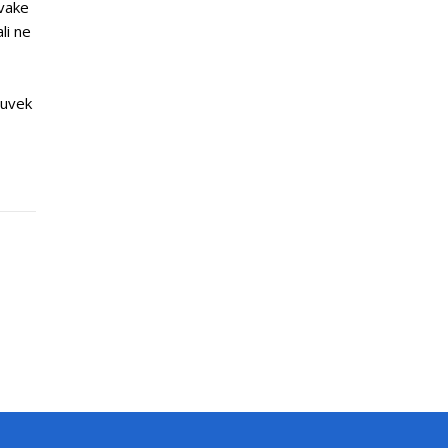
svake
li ne
 uvek