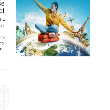
še
ci
dica
a i
a
 ili
end.
 u…