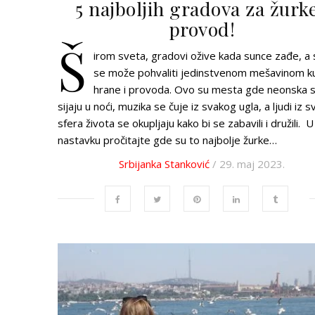
5 najboljih gradova za žurke
provod!
Š
irom sveta, gradovi ožive kada sunce zađe, a 
se može pohvaliti jedinstvenom mešavinom ku
hrane i provoda. Ovo su mesta gde neonska s
sijaju u noći, muzika se čuje iz svakog ugla, a ljudi iz s
sfera života se okupljaju kako bi se zabavili i družili. U
nastavku pročitajte gde su to najbolje žurke…
Srbijanka Stanković
/ 29. maj 2023.