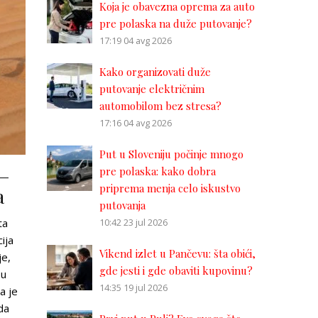
Koja je obavezna oprema za auto
pre polaska na duže putovanje?
17:19
04 avg 2026
Kako organizovati duže
putovanje električnim
automobilom bez stresa?
17:16
04 avg 2026
Put u Sloveniju počinje mnogo
 –
pre polaska: kako dobra
priprema menja celo iskustvo
a
putovanja
10:42
23 jul 2026
ta
ija
Vikend izlet u Pančevu: šta obići,
je,
gde jesti i gde obaviti kupovinu?
 u
14:35
19 jul 2026
a je
da