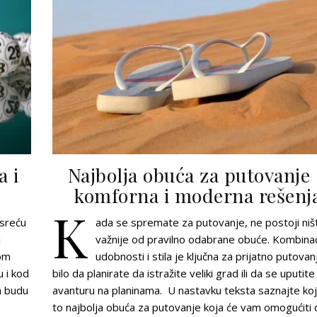
a i
Najbolja obuća za putovanje
komforna i moderna rešenj
K
 sreću
ada se spremate za putovanje, ne postoji niš
i
važnije od pravilno odabrane obuće. Kombinac
vom
udobnosti i stila je ključna za prijatno putovan
u i kod
bilo da planirate da istražite veliki grad ili da se uputite
a budu
avanturu na planinama. U nastavku teksta saznajte koj
to najbolja obuća za putovanje koja će vam omogućiti 