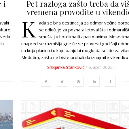
 i
Pet razloga zašto treba da vi
vremena provodite u vikendi
K
svaki
ada se bira destinacija za odmor većina poro
lture,
se odlučuje za poznata letovališta i odmarališt
vetla
smeštaj u hotelima ili apartmanima. Mesecim
vih
unapred se razmišlja gde će se provesti godišnji odmor
na koju planinu i u koju banju bi moglo da se ide za vik
Međutim, zašto ne biste probali da iznajmite vikendicu
Srbijanka Stanković
/ 6. april 2023.