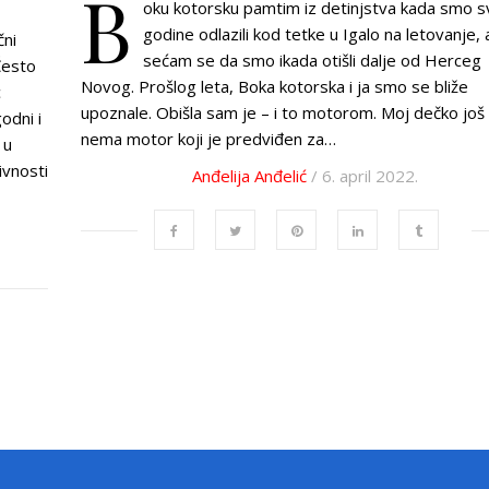
B
oku kotorsku pamtim iz detinjstva kada smo 
godine odlazili kod tetke u Igalo na letovanje, a
čni
sećam se da smo ikada otišli dalje od Herceg
Često
Novog. Prošlog leta, Boka kotorska i ja smo se bliže
c
upoznale. Obišla sam je – i to motorom. Moj dečko još
odni i
nema motor koji je predviđen za…
 u
ivnosti
Anđelija Anđelić
/ 6. april 2022.