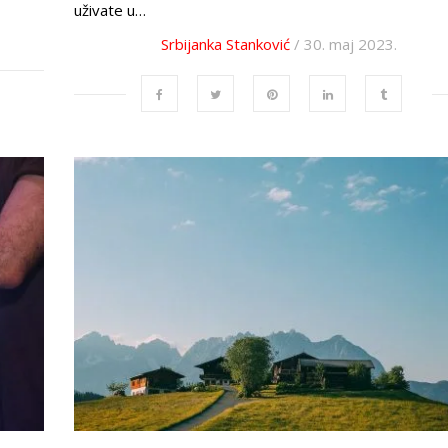
uživate u…
Srbijanka Stanković
/ 30. maj 2023.