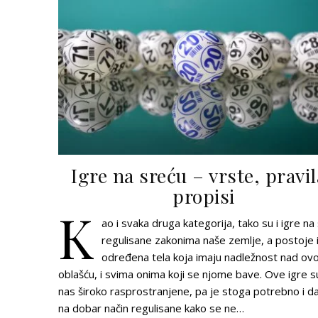
Igre na sreću – vrste, pravil
propisi
K
ao i svaka druga kategorija, tako su i igre na
regulisane zakonima naše zemlje, a postoje 
određena tela koja imaju nadležnost nad o
oblašću, i svima onima koji se njome bave. Ove igre s
nas široko rasprostranjene, pa je stoga potrebno i d
na dobar način regulisane kako se ne…