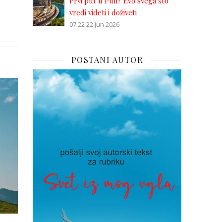
Prvi put u Puli? Evo svega što
vredi videti i doživeti
07:22
22 jun 2026
POSTANI AUTOR