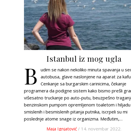
Istanbul iz mog ugla
B
udim se nakon nekoliko minuta spavanja u se
autobusa, glave naslonjene na aparat za kafu
Cenkanje sa burgarskim carinicima, čekanje
programera da podigne sistem kako bismo prešli gran
višesatno truckanje po auto-putu, beuzpešno traganj
benzinskom pumpom opremljenom toaletom i hiljadu
smislenih i besmislenih pitanja putnika, iscrpeli su mi
poslednje atome snage iz organizma. Međutim,…
Maja Ignjatović
/ 14. novembar 2022.