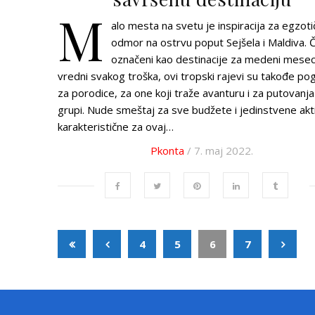
M
alo mesta na svetu je inspiracija za egzoti
odmor na ostrvu poput Sejšela i Maldiva. 
označeni kao destinacije za medeni mese
vredni svakog troška, ovi tropski rajevi su takođe pog
za porodice, za one koji traže avanturu i za putovanja
grupi. Nude smeštaj za sve budžete i jedinstvene akt
karakteristične za ovaj…
Pkonta
/ 7. maj 2022.
4
5
6
7