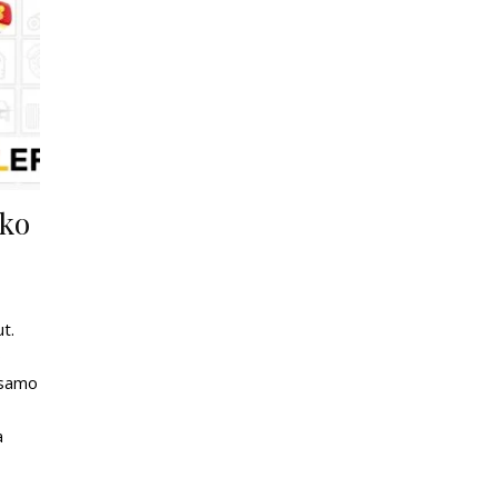
ako
t.
o
e samo
a