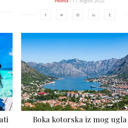
Pkonta
/ 17. avgust 2022.
ati
Boka kotorska iz mog ugla