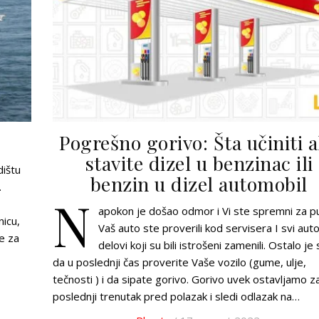
Pogrešno gorivo: Šta učiniti 
stavite dizel u benzinac ili
dištu
benzin u dizel automobil
.
N
apokon je došao odmor i Vi ste spremni za pu
icu,
Vaš auto ste proverili kod servisera I svi aut
e za
delovi koji su bili istrošeni zamenili. Ostalo j
da u poslednji čas proverite Vaše vozilo (gume, ulje,
tečnosti ) i da sipate gorivo. Gorivo uvek ostavljamo z
poslednji trenutak pred polazak i sledi odlazak na…