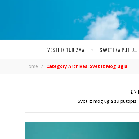
VESTI IZ TURIZMA
SAVETI ZA PUT U…
Home
/
Category Archives: Svet Iz Mog Ugla
SV
Svet iz mog ugla su putopisi, 