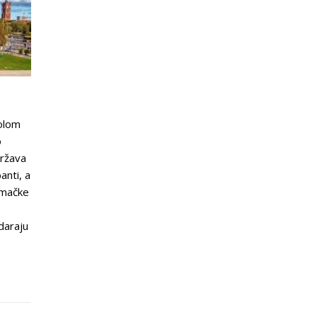
bolom
o
država
anti, a
emačke
daraju