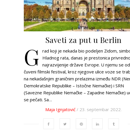
Saveti za put u Berlin
G
rad koji je nekada bio podeljen Zidom, sim
Hladnog rata, danas je prestonica privredn
najrazvijenije države Evrope. U njemu se o
čuveni filmski festival, kroz njegove ulice voze se trab
na nekadašnjim graničnim prelazima između NDR (N
Demokratske Republike – Istočne Nemačke) i SRN
(Savezne Republike Nemačke – Zapadne Nemačke) u
se pečati. Sa…
Maja Ignjatović
/ 23. septembar 2022.