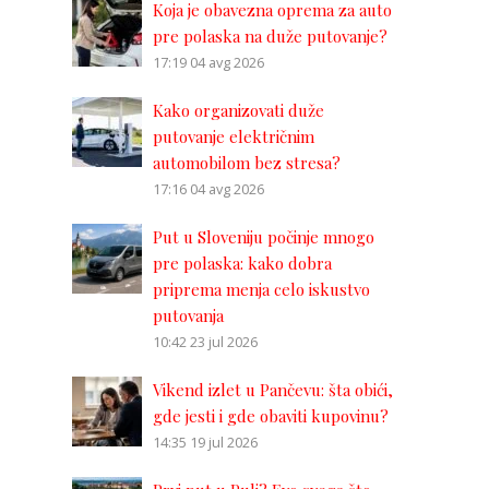
Koja je obavezna oprema za auto
pre polaska na duže putovanje?
17:19
04 avg 2026
Kako organizovati duže
putovanje električnim
automobilom bez stresa?
17:16
04 avg 2026
Put u Sloveniju počinje mnogo
pre polaska: kako dobra
priprema menja celo iskustvo
putovanja
10:42
23 jul 2026
Vikend izlet u Pančevu: šta obići,
gde jesti i gde obaviti kupovinu?
14:35
19 jul 2026