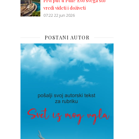
Prvi put u Puli? Evo svega što
vredi videti i doživeti
07:22
22 jun 2026
POSTANI AUTOR