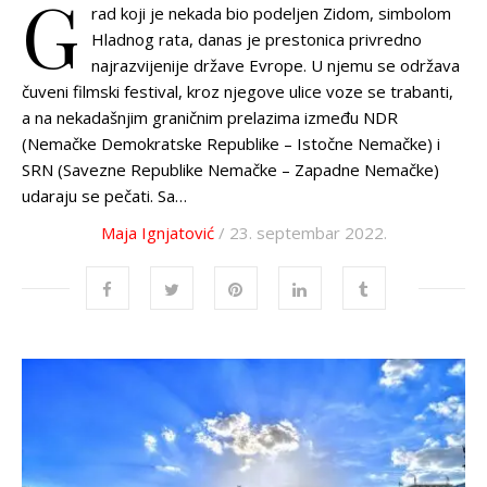
G
rad koji je nekada bio podeljen Zidom, simbolom
Hladnog rata, danas je prestonica privredno
najrazvijenije države Evrope. U njemu se održava
čuveni filmski festival, kroz njegove ulice voze se trabanti,
a na nekadašnjim graničnim prelazima između NDR
(Nemačke Demokratske Republike – Istočne Nemačke) i
SRN (Savezne Republike Nemačke – Zapadne Nemačke)
udaraju se pečati. Sa…
Maja Ignjatović
/ 23. septembar 2022.