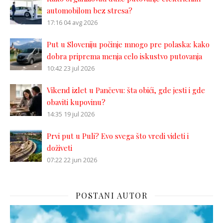
automobilom bez stresa?
17:16
04 avg 2026
Put u Sloveniju počinje mnogo pre polaska: kako
dobra priprema menja celo iskustvo putovanja
10:42
23 jul 2026
Vikend izlet u Pančevu: šta obići, gde jesti i gde
obaviti kupovinu?
14:35
19 jul 2026
Prvi put u Puli? Evo svega što vredi videti i
doživeti
07:22
22 jun 2026
POSTANI AUTOR