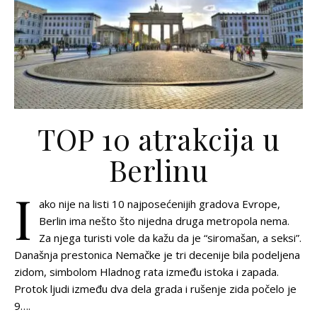
TOP 10 atrakcija u
Berlinu
I
ako nije na listi 10 najposećenijih gradova Evrope,
Berlin ima nešto što nijedna druga metropola nema.
Za njega turisti vole da kažu da je “siromašan, a seksi”.
Današnja prestonica Nemačke je tri decenije bila podeljena
zidom, simbolom Hladnog rata između istoka i zapada.
Protok ljudi između dva dela grada i rušenje zida počelo je
9….