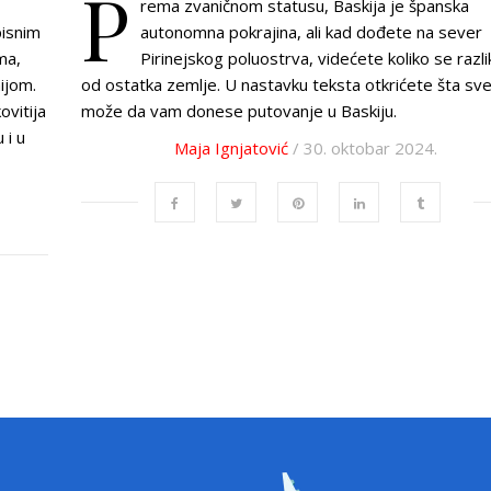
P
rema zvaničnom statusu, Baskija je španska
pisnim
autonomna pokrajina, ali kad dođete na sever
ma,
Pirinejskog poluostrva, videćete koliko se razli
ijom.
od ostatka zemlje. U nastavku teksta otkrićete šta sv
ovitija
može da vam donese putovanje u Baskiju.
 i u
Maja Ignjatović
/ 30. oktobar 2024.