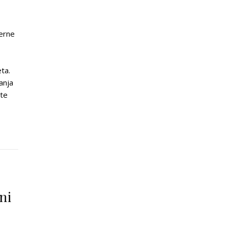
derne
ta.
vanja
ite
ni