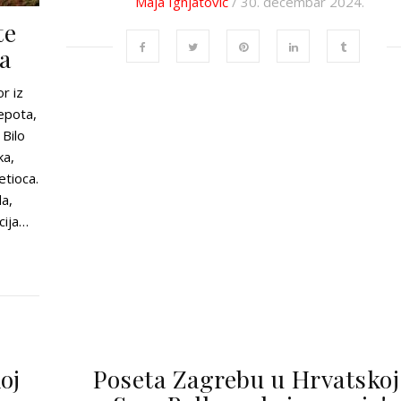
Maja Ignjatović
/ 30. decembar 2024.
te
a
r iz
epota,
 Bilo
ka,
tioca.
da,
cija…
oj
Poseta Zagrebu u Hrvatskoj