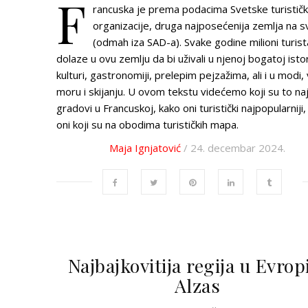
F
rancuska je prema podacima Svetske turistič
organizacije, druga najposećenija zemlja na s
(odmah iza SAD-a). Svake godine milioni turist
dolaze u ovu zemlju da bi uživali u njenoj bogatoj istori
kulturi, gastronomiji, prelepim pejzažima, ali i u modi, 
moru i skijanju. U ovom tekstu videćemo koji su to naj
gradovi u Francuskoj, kako oni turistički najpopularniji,
oni koji su na obodima turističkih mapa.
Maja Ignjatović
/ 24. decembar 2024.
Najbajkovitija regija u Evrop
Alzas