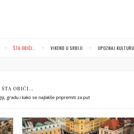
ŠTA OBIĆI…
VIKEND U SRBIJI
UPOZNAJ KULTUR
ŠTA OBIĆI...
giji, gradu i kako se najlakše pripremiti za put