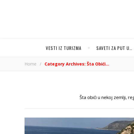
VESTI IZ TURIZMA
SAVETI ZA PUT U…
Home
/
Category Archives: Šta Obići...
Šta obići u nekoj zemlji, re