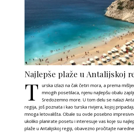
Najlepše plaže u Antalijskoj re
T
urska izlazi na čak četiri mora, a prema mišlj
mnogih posetilaca, njenu najlepšu obalu zapl
Sredozemno more. U tom delu se nalazi Antal
regija, još poznata i kao turska rivijera, kojoj pripadaj
mnoga letovališta. Obale su ovde posebno impresivn
ukoliko planirate posetu i interesuje vas koje su najl
plaže u Antalijskoj regiji, obavezno pročitajte naredn