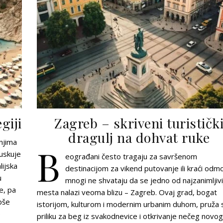
giji
Zagreb – skriveni turističk
dragulj na dohvat ruke
enjima
B
juskuje
eograđani često tragaju za savršenom
ijska
destinacijom za vikend putovanje ili kraći odmo
u
mnogi ne shvataju da se jedno od najzanimljivi
e, pa
mesta nalazi veoma blizu – Zagreb. Ovaj grad, bogat
epše
istorijom, kulturom i modernim urbanim duhom, pruža 
e
priliku za beg iz svakodnevice i otkrivanje nečeg novog