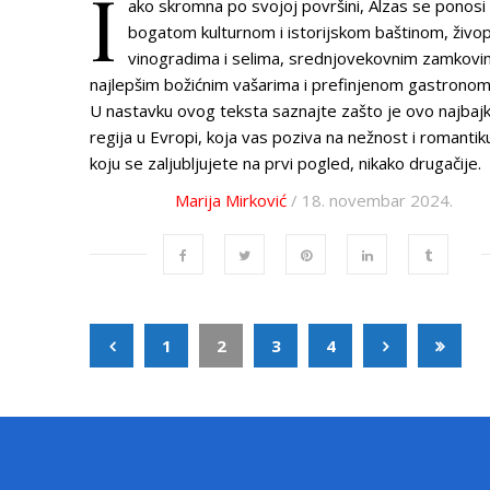
I
ako skromna po svojoj površini, Alzas se ponosi
bogatom kulturnom i istorijskom baštinom, živo
vinogradima i selima, srednjovekovnim zamkovi
najlepšim božićnim vašarima i prefinjenom gastronom
U nastavku ovog teksta saznajte zašto je ovo najbajk
regija u Evropi, koja vas poziva na nežnost i romantiku
koju se zaljubljujete na prvi pogled, nikako drugačije.
Marija Mirković
/ 18. novembar 2024.
1
2
3
4