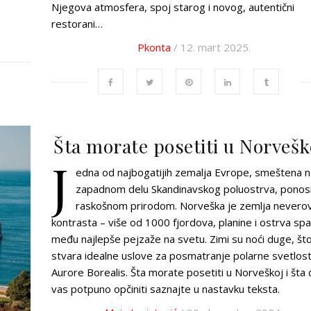
Njegova atmosfera, spoj starog i novog, autentični
restorani…
Pkonta
/ 12. mart 2025.
Šta morate posetiti u Norvešk
J
edna od najbogatijih zemalja Evrope, smeštena n
zapadnom delu Skandinavskog poluostrva, ponos
raskošnom prirodom. Norveška je zemlja neverov
kontrasta – više od 1000 fjordova, planine i ostrva sp
među najlepše pejzaže na svetu. Zimi su noći duge, št
stvara idealne uslove za posmatranje polarne svetlost
Aurore Borealis. Šta morate posetiti u Norveškoj i šta 
vas potpuno opčiniti saznajte u nastavku teksta.