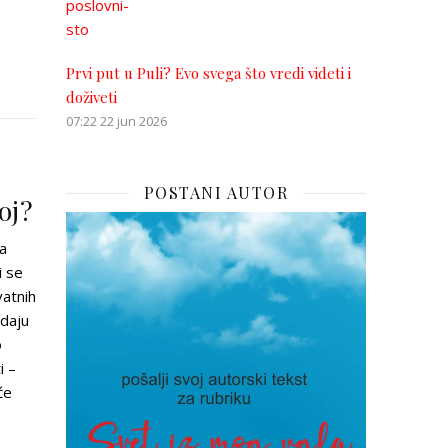
Prvi put u Puli? Evo svega što vredi videti i
doživeti
07:22
22 jun 2026
POSTANI AUTOR
oj?
a
i se
atnih
adaju
o
i –
će