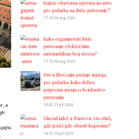
Koja je obavezna oprema za auto
pre polaska na duže putovanje?
17:19
04 avg 2026
Kako organizovati duže
putovanje električnim
automobilom bez stresa?
17:16
04 avg 2026
i
Put u Sloveniju počinje mnogo
pre polaska: kako dobra
priprema menja celo iskustvo
putovanja
10:42
23 jul 2026
r, a
jih
Vikend izlet u Pančevu: šta obići,
gde jesti i gde obaviti kupovinu?
sjajnu
14:35
19 jul 2026
.