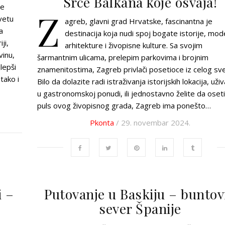
Srce Balkana koje osvaja!
ke
Z
vetu
agreb, glavni grad Hrvatske, fascinantna je
a
destinacija koja nudi spoj bogate istorije, mo
ji,
arhitekture i živopisne kulture. Sa svojim
vinu,
šarmantnim ulicama, prelepim parkovima i brojnim
lepši
znamenitostima, Zagreb privlači posetioce iz celog sve
 tako i
Bilo da dolazite radi istraživanja istorijskih lokacija, uži
u gastronomskoj ponudi, ili jednostavno želite da oset
puls ovog živopisnog grada, Zagreb ima ponešto…
Pkonta
/ 29. novembar 2024.
i –
Putovanje u Baskiju – buntov
sever Španije