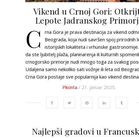
Vikend u Crnoj Gori: Otkrij
Lepote Jadranskog Primorj
C
rna Gora je prava destinacija za vikend odmo
Beograda, koja nudi savršen spoj prirodnih l
istorijskih lokaliteta i vrhunske gastronomije.
da ste ljubitelj plaža, planinarenja ili kulturnih spomeni
crnogorsko primorje nudi mnogo toga za svakog pose
Udaljena samo nekoliko sati vožnje ili leta od Beogra
Crna Gora postaje sve popularnija kao vikend destina
Pkonta
/ 21. januar 2025.
Najlepši gradovi u Francusk