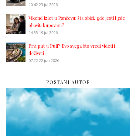
10:42
23 jul 2026
Vikend izlet u Pančevu: šta obići, gde jesti i gde
obaviti kupovinu?
14:35
19 jul 2026
Prvi put u Puli? Evo svega što vredi videti i
doživeti
07:22
22 jun 2026
POSTANI AUTOR