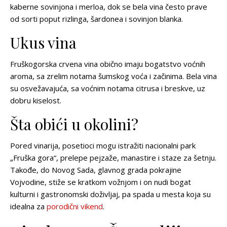
kaberne sovinjona i merloa, dok se bela vina često prave
od sorti poput rizlinga, šardonea i sovinjon blanka.
Ukus vina
Fruškogorska crvena vina obično imaju bogatstvo voćnih
aroma, sa zrelim notama šumskog voća i začinima. Bela vina
su osvežavajuća, sa voćnim notama citrusa i breskve, uz
dobru kiselost.
Šta obići u okolini?
Pored vinarija, posetioci mogu istražiti nacionalni park
„Fruška gora“, prelepe pejzaže, manastire i staze za šetnju.
Takođe, do Novog Sada, glavnog grada pokrajine
Vojvodine, stiže se kratkom vožnjom i on nudi bogat
kulturni i gastronomski doživljaj, pa spada u mesta koja su
idealna za
porodični vikend
.