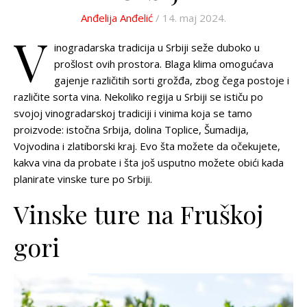
Anđelija Anđelić
/ 14. maj 2024.
V
inogradarska tradicija u Srbiji seže duboko u
prošlost ovih prostora. Blaga klima omogućava
gajenje različitih sorti grožđa, zbog čega postoje i
različite sorta vina. Nekoliko regija u Srbiji se ističu po
svojoj vinogradarskoj tradiciji i vinima koja se tamo
proizvode: istočna Srbija, dolina Toplice, Šumadija,
Vojvodina i zlatiborski kraj. Evo šta možete da očekujete,
kakva vina da probate i šta još usputno možete obići kada
planirate vinske ture po Srbiji.
Vinske ture na Fruškoj
gori