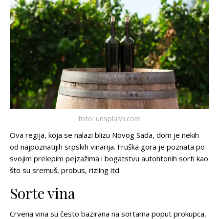
foto: unsplash.com
Ova regija, koja se nalazi blizu Novog Sada, dom je nekih
od najpoznatijih srpskih vinarija. Fruška gora je poznata po
svojim prelepim pejzažima i bogatstvu autohtonih sorti kao
što su sremuš, probus, rizling itd.
Sorte vina
Crvena vina su često bazirana na sortama poput prokupca,