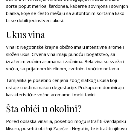
sorte poput merloa, šardonea, kaberne sovinjona i sovinjon
blanka, koje se često mešaju sa autohtonim sortama kako
bi se dobili jedinstveni ukusi.
Ukus vina
Vina iz Negotinske krajine obično imaju intenzivne arome i
složen ukus. Crvena vina imaju punoću i bogatstvo, sa
izraženim voćnim aromama i začinima. Bela vina su sveža i
voćna, sa prijatnom kiselinom, cvetnim i voćnim notama.
Tamjanika je posebno cenjena zbog slatkog ukusa koji
ostaje u ustima nakon degustacije. Prokupcem dominiraju
karakteristične voćne aromame i meki tanini.
Šta obići u okolini?
Pored obilaska vinarija, posetioci mogu istražiti Đerdapsku
klisuru, posetiti obližnji Zaječar i Negotin, te istražiti njihovu