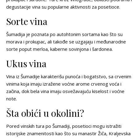
degustacije vina su popularne aktivnosti za posetioce.
Sorte vina
Šumadija je poznata po autohtonim sortama kao što su
morava i prokupac, ali takođe se uzgajaju i međunarodne
sorte poput merloa, kaberne sovinjona i šardonea.
Ukus vina
Vina iz Šumadije karakterišu punoća i bogatstvo, sa crvenim
vinima koja imaju izražene voćne arome crvenog voća i
začina, dok bela vina imaju osvežavajuću kiselost i voćne
note.
Šta obići u okolini?
Pored vinskih tura po Šumadiji, posetioci mogu istražiti
istorijske znamenitosti kao što su manastir Žiča, Kraljevska