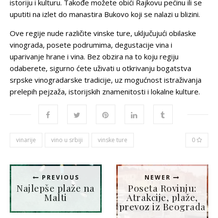
istoriju i kulturu. Takođe možete obići Rajkovu pećinu ili se
uputiti na izlet do manastira Bukovo koji se nalazi u blizini.
Ove regije nude različite vinske ture, uključujući obilaske
vinograda, posete podrumima, degustacije vina i
uparivanje hrane i vina. Bez obzira na to koju regiju
odaberete, sigurno ćete uživati u otkrivanju bogatstva
srpske vinogradarske tradicije, uz mogućnost istraživanja
prelepih pejzaža, istorijskih znamenitosti i lokalne kulture.
vinarije
vino u srbiji
vinske ture
0
PREVIOUS
NEWER
Najlepše plaže na
Poseta Rovinju:
Malti
Atrakcije, plaže,
prevoz iz Beograda