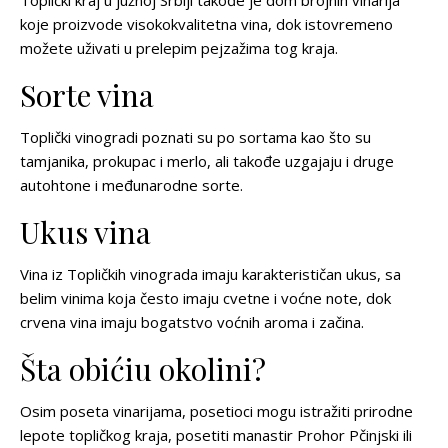
koje proizvode visokokvalitetna vina, dok istovremeno
možete uživati u prelepim pejzažima tog kraja.
Sorte vina
Toplički vinogradi poznati su po sortama kao što su
tamjanika, prokupac i merlo, ali takođe uzgajaju i druge
autohtone i međunarodne sorte.
Ukus vina
Vina iz Topličkih vinograda imaju karakterističan ukus, sa
belim vinima koja često imaju cvetne i voćne note, dok
crvena vina imaju bogatstvo voćnih aroma i začina.
Šta obićiu okolini?
Osim poseta vinarijama, posetioci mogu istražiti prirodne
lepote topličkog kraja, posetiti manastir Prohor Pčinjski ili