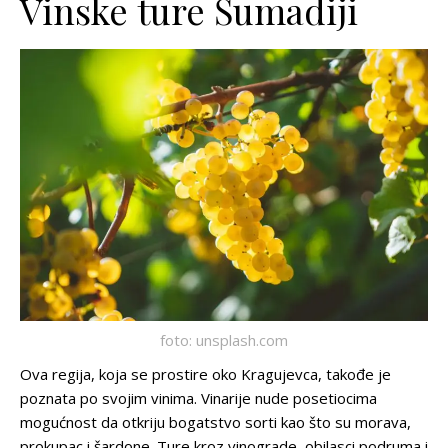
Vinske ture Šumadiji
foto: unsplash.com
Ova regija, koja se prostire oko Kragujevca, takođe je
poznata po svojim vinima. Vinarije nude posetiocima
mogućnost da otkriju bogatstvo sorti kao što su morava,
prokupac i šardone. Ture kroz vinograde, obilasci podruma i