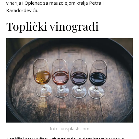
vinarija i Oplenac sa mauzolejom kralja Petra I
Karađorđevića.
Toplički vinogradi
foto: unsplash.com
Toplički kraj u južnoj Srbiji takođe je dom brojnih vinarija