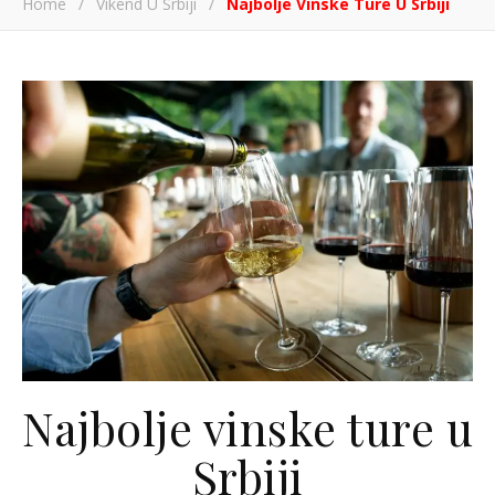
Home
/
Vikend U Srbiji
/
Najbolje Vinske Ture U Srbiji
Najbolje vinske ture u
Srbiji