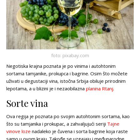
foto: pixabay.com
Negotiska krajna poznata je po vinima i autohtonim
sortama tamjanike, prokupca i bagrine. Osim što možete
uživati u degustaciji vina, istočna Srbija obiluje prirodnim
lepotama, a u blizini je i nezaobilazna
planina Rtanj
.
Sorte vina
Ova regija je poznata po svojim autohtonim sortama, kao
što su tamjanika i prokupac, a zahvaljujući seriji
Tajne
vinove loze
nadaleko je čuvena i sorta bagrine koja raste
samo u ovom kraju. Takođe se uzgajaju i međunarodne