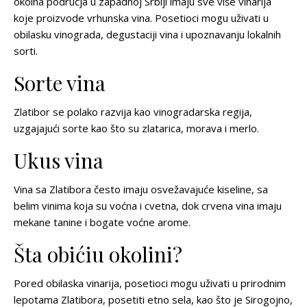
okolna područja u zapadnoj Srbiji imaju sve više vinarija
koje proizvode vrhunska vina. Posetioci mogu uživati u
obilasku vinograda, degustaciji vina i upoznavanju lokalnih
sorti.
Sorte vina
Zlatibor se polako razvija kao vinogradarska regija,
uzgajajući sorte kao što su zlatarica, morava i merlo.
Ukus vina
Vina sa Zlatibora često imaju osvežavajuće kiseline, sa
belim vinima koja su voćna i cvetna, dok crvena vina imaju
mekane tanine i bogate voćne arome.
Šta obićiu okolini?
Pored obilaska vinarija, posetioci mogu uživati u prirodnim
lepotama Zlatibora, posetiti etno sela, kao što je Sirogojno,