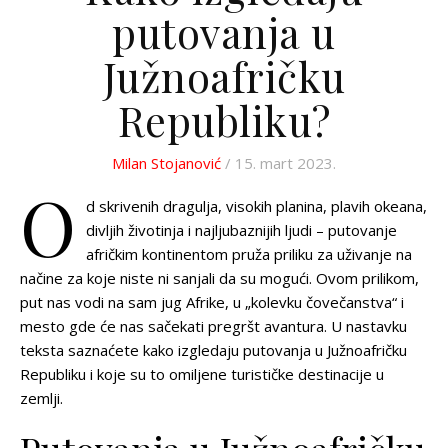
putovanja u
Južnoafričku
Republiku?
Milan Stojanović
/ 15. mart 2023.
O
d skrivenih dragulja, visokih planina, plavih okeana,
divljih životinja i najljubaznijih ljudi – putovanje
afričkim kontinentom pruža priliku za uživanje na
načine za koje niste ni sanjali da su mogući. Ovom prilikom,
put nas vodi na sam jug Afrike, u „kolevku čovečanstva“ i
mesto gde će nas sačekati pregršt avantura. U nastavku
teksta saznaćete kako izgledaju putovanja u Južnoafričku
Republiku i koje su to omiljene turističke destinacije u
zemlji.