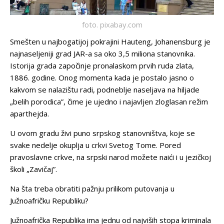
foto. pixabay.com
Smešten u najbogatijoj pokrajini Hauteng, Johanensburg je
najnaseljeniji grad JAR-a sa oko 3,5 miliona stanovnika.
Istorija grada započinje pronalaskom prvih ruda zlata,
1886. godine. Onog momenta kada je postalo jasno o
kakvom se nalazištu radi, podneblje naseljava na hiljade
„belih porodica”, čime je ujedno i najavljen zloglasan režim
aparthejda.
U ovom gradu živi puno srpskog stanovništva, koje se
svake nedelje okuplja u crkvi Svetog Tome. Pored
pravoslavne crkve, na srpski narod možete naići i u jezičkoj
školi „Zavičaj”.
Na šta treba obratiti pažnju prilikom putovanja u
Južnoafričku Republiku?
Južnoafrička Republika ima jednu od najviših stopa kriminala