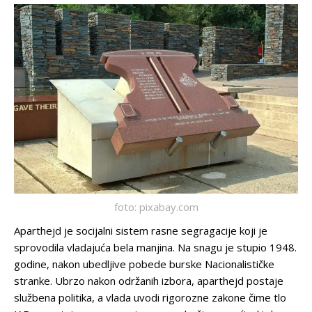
foto: pixabay.com
Aparthejd je socijalni sistem rasne segragacije koji je
sprovodila vladajuća bela manjina. Na snagu je stupio 1948.
godine, nakon ubedljive pobede burske Nacionalističke
stranke. Ubrzo nakon održanih izbora, aparthejd postaje
službena politika, a vlada uvodi rigorozne zakone čime tlo