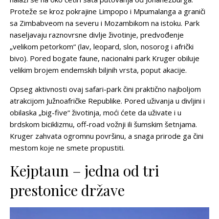
Proteže se kroz pokrajine Limpopo i Mpumalanga a graniči
sa Zimbabveom na severu i Mozambikom na istoku. Park
naseljavaju raznovrsne divlje životinje, predvođenje
„velikom petorkom“ (lav, leopard, slon, nosorog i afrički
bivo). Pored bogate faune, nacionalni park Kruger obiluje
velikim brojem endemskih biljnih vrsta, poput akacije.
Opseg aktivnosti ovaj safari-park čini praktično najboljom
atrakcijom Južnoafričke Republike. Pored uživanja u divljini i
obilaska „big-five“ životinja, moći ćete da uživate i u
brdskom biciklizmu, off-road vožnji ili šumskim šetnjama.
Kruger zahvata ogromnu površinu, a snaga prirode ga čini
mestom koje ne smete propustiti.
Kejptaun – jedna od tri
prestonice države