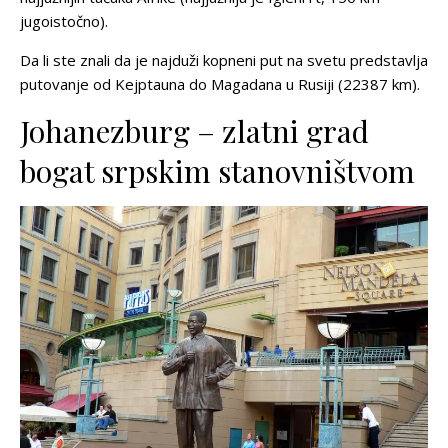
jugoistočno).
Da li ste znali da je najduži kopneni put na svetu predstavlja
putovanje od Kejptauna do Magadana u Rusiji (22387 km).
Johanezburg – zlatni grad
bogat srpskim stanovništvom