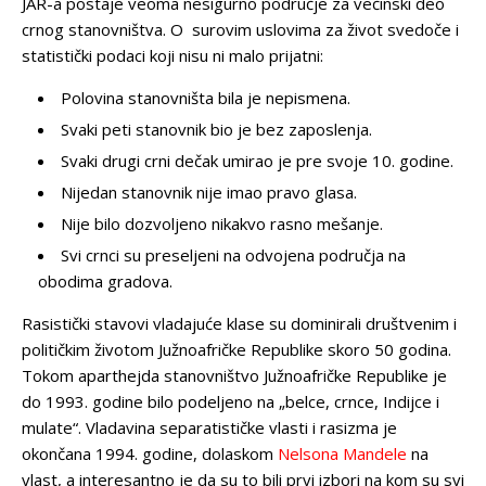
JAR-a postaje veoma nesigurno područje za većinski deo
crnog stanovništva. O surovim uslovima za život svedoče i
statistički podaci koji nisu ni malo prijatni:
Polovina stanovništa bila je nepismena.
Svaki peti stanovnik bio je bez zaposlenja.
Svaki drugi crni dečak umirao je pre svoje 10. godine.
Nijedan stanovnik nije imao pravo glasa.
Nije bilo dozvoljeno nikakvo rasno mešanje.
Svi crnci su preseljeni na odvojena područja na
obodima gradova.
Rasistički stavovi vladajuće klase su dominirali društvenim i
političkim životom Južnoafričke Republike skoro 50 godina.
Tokom aparthejda stanovništvo Južnoafričke Republike je
do 1993. godine bilo podeljeno na „belce, crnce, Indijce i
mulate“. Vladavina separatističke vlasti i rasizma je
okončana 1994. godine, dolaskom
Nelsona Mandele
na
vlast, a interesantno je da su to bili prvi izbori na kom su svi