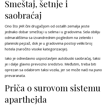
Smeštaj, šetnje i
saobraćaj
Ono što JAR čini drugačijom od ostalih zemalja jeste
jednako dobar smeštaj i u selima i u gradovima. Sela obiliju
odmaralištima sa izvandrednim pogledom na zelenilo i
planinski pejzaž, dok je u gradovima postoji veliki broj
hotela (naročito visoke kategorizacije).
Iako je odnedavno uspostavljen autobuski saobraćaj, taksi
je i dalje glavno prevozno sredstvo. Međutim, treba biti
oprezan sa odabirom taksi vozila, jer se može naići na puno
prevaranata.
Priča o surovom sistemu
aparthejda