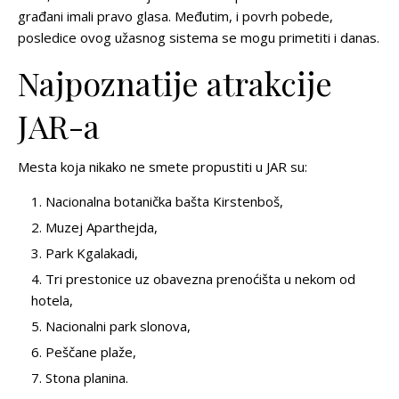
građani imali pravo glasa. Međutim, i povrh pobede,
posledice ovog užasnog sistema se mogu primetiti i danas.
Najpoznatije atrakcije
JAR-a
Mesta koja nikako ne smete propustiti u JAR su:
Nacionalna botanička bašta Kirstenboš,
Muzej Aparthejda,
Park Kgalakadi,
Tri prestonice uz obavezna prenoćišta u nekom od
hotela,
Nacionalni park slonova,
Peščane plaže,
Stona planina.