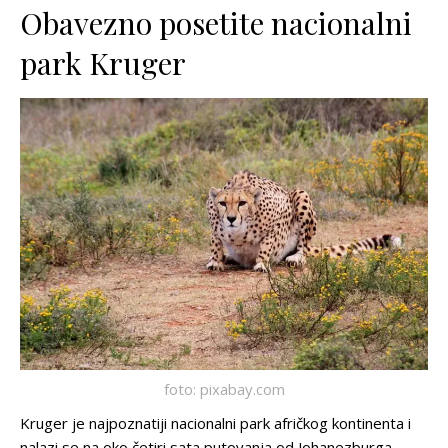
Obavezno posetite nacionalni
park Kruger
foto: pixabay.com
Kruger je najpoznatiji nacionalni park afričkog kontinenta i
nalazi se na oko četiri sata putovanja od Johanezburga.