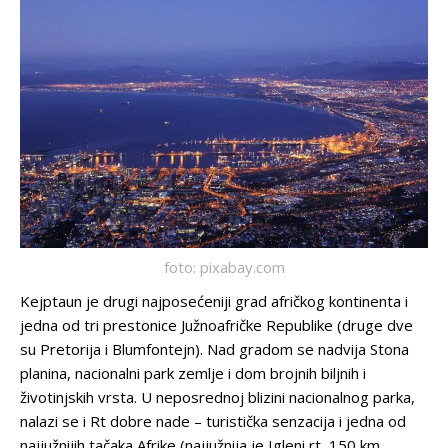
foto: pixabay.com
Kejptaun je drugi najposećeniji grad afričkog kontinenta i
jedna od tri prestonice Južnoafričke Republike (druge dve
su Pretorija i Blumfontejn). Nad gradom se nadvija Stona
planina, nacionalni park zemlje i dom brojnih biljnih i
životinjskih vrsta. U neposrednoj blizini nacionalnog parka,
nalazi se i Rt dobre nade – turistička senzacija i jedna od
najjužnijih tačaka Afrike (najjužnija je Igleni rt, 150 km