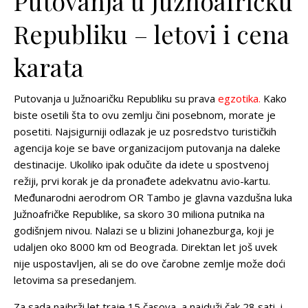
Putovanja u Južnoafričku
Republiku – letovi i cena
karata
Putovanja u Južnoaričku Republiku su prava
egzotika.
Kako
biste osetili šta to ovu zemlju čini posebnom, morate je
posetiti. Najsigurniji odlazak je uz posredstvo turističkih
agencija koje se bave organizacijom putovanja na daleke
destinacije. Ukoliko ipak odučite da idete u spostvenoj
režiji, prvi korak je da pronađete adekvatnu avio-kartu.
Međunarodni aerodrom OR Tambo je glavna vazdušna luka
Južnoafričke Republike, sa skoro 30 miliona putnika na
godišnjem nivou. Nalazi se u blizini Johanezburga, koji je
udaljen oko 8000 km od Beograda. Direktan let još uvek
nije uspostavljen, ali se do ove čarobne zemlje može doći
letovima sa presedanjem.
Za sada najbrži let traje 15 časova, a najduži čak 28 sati, i