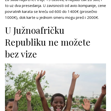
to uz dva presedanja. U zavisnosti od avio-kompanije, cene
povratnih karata se kreću od 600 do 1400€ (prosečno
1000€), dok karte u jednom smeru mogu preći i 2000€.
U Južnoafričku
Republiku ne možete
bez vize