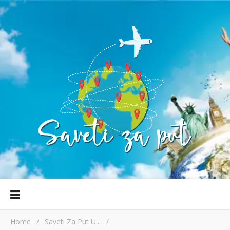
Home
/
Saveti Za Put U...
/