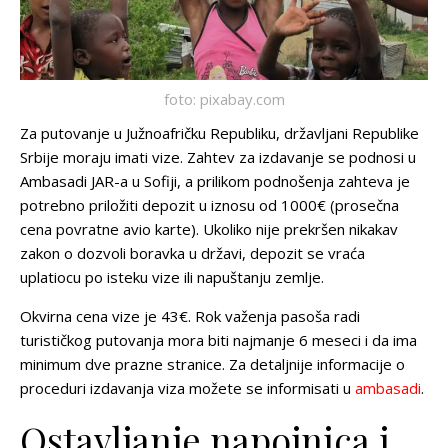
foto: pixabay.com
Za putovanje u Južnoafričku Republiku, državljani Republike
Srbije moraju imati vize. Zahtev za izdavanje se podnosi u
Ambasadi JAR-a u Sofiji, a prilikom podnošenja zahteva je
potrebno priložiti depozit u iznosu od 1000€ (prosečna
cena povratne avio karte). Ukoliko nije prekršen nikakav
zakon o dozvoli boravka u državi,
depozit se vraća
uplatiocu po isteku vize ili napuštanju zemlje.
Okvirna cena vize je 43€
. Rok važenja pasoša radi
turističkog putovanja mora biti najmanje 6 meseci i da ima
minimum dve prazne stranice. Za detaljnije informacije o
proceduri izdavanja viza možete se informisati u
ambasadi
.
Ostavljanje napojnica i