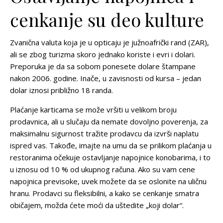
cenkanje su deo kulture
Zvanična valuta koja je u opticaju je južnoafrički rand (ZAR),
ali se zbog turizma skoro jednako koriste i evri i dolari.
Preporuka je da sa sobom ponesete dolare štampane
nakon 2006. godine. Inače, u zavisnosti od kursa –
jedan
dolar iznosi približno 18 randa.
Plaćanje karticama se može vršiti u velikom broju
prodavnica, ali u slučaju da nemate dovoljno poverenja, za
maksimalnu sigurnost tražite prodavcu da izvrši naplatu
ispred vas. Takođe, imajte na umu da se prilikom plaćanja u
restoranima očekuje ostavljanje napojnice konobarima, i to
u iznosu od 10 % od ukupnog računa. Ako su vam cene
napojnica previsoke, uvek možete da se oslonite na uličnu
hranu. Prodavci su fleksibilni, a kako se cenkanje smatra
običajem, možda ćete moći da uštedite „koji dolar“.