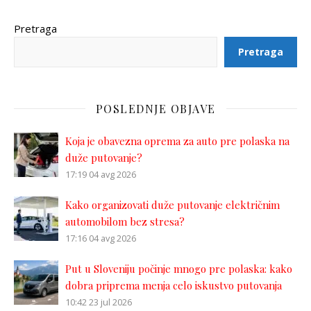
Pretraga
Pretraga
POSLEDNJE OBJAVE
Koja je obavezna oprema za auto pre polaska na
duže putovanje?
17:19
04 avg 2026
Kako organizovati duže putovanje električnim
automobilom bez stresa?
17:16
04 avg 2026
Put u Sloveniju počinje mnogo pre polaska: kako
dobra priprema menja celo iskustvo putovanja
10:42
23 jul 2026