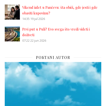
Vikend izlet u Pančevu: šta obići, gde jesti i gde
obaviti kupovinu?
14:35
19 jul 2026
Prvi put u Puli? Evo svega što vredi videti i
doživeti
07:22
22 jun 2026
POSTANI AUTOR