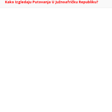
Kako Izgledaju Putovanja U Južnoafričku Republiku?