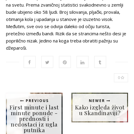
na svetu. Prema zvaničnoj statistici svakodnevno u zemlji
bude ubijeno oko 58 ljudi. Broj silovanja, pljački, provala,
otimanja kola j upadanja u stanove je izuzetno visok.
Međutim, sve ovo se odvija daleko od očiju turista,
pretežno između bandi. Rizik da se strancima nešto desi je
poprilično nizak. Jedino na koga treba obratiti pažnju su
džeparoši.
0
PREVIOUS
NEWER
First minute i last
Kako izgleda život
minute ponude -
u Skandinaviji?
prednosti i
nedostaci iz ugla
putnika