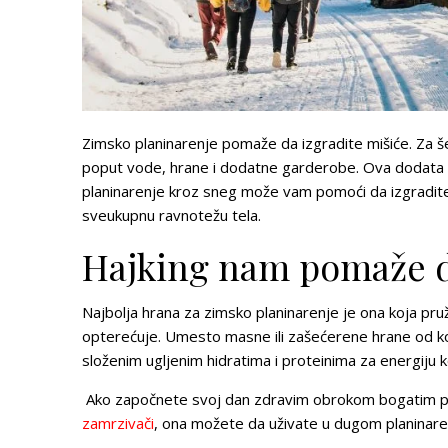
Zimsko planinarenje pomaže da izgradite mišiće. Za 
poput vode, hrane i dodatne garderobe. Ova dodata t
planinarenje kroz sneg može vam pomoći da izgradite
sveukupnu ravnotežu tela.
Hajking nam pomaže d
Najbolja hrana za zimsko planinarenje je ona koja pru
opterećuje. Umesto masne ili zašećerene hrane od ko
složenim ugljenim hidratima i proteinima za energiju k
Ako započnete svoj dan zdravim obrokom bogatim p
zamrzivači
, ona možete da uživate u dugom planinaren