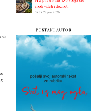
Prvi put u Puli? Evo svega što
vredi videti i doživeti
07:22
22 jun 2026
POSTANI AUTOR
 ski
ma
ng