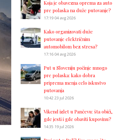
Koja je obavezna oprema za auto
pre polaska na duže putovanje?
17:19
04 avg 2026
Kako organizovati duže
putovanje električnim
automobilom bez stresa?
17:16
04 avg 2026
Put u Sloveniju počinje mnogo
pre polaska: kako dobra
priprema menja celo iskustvo
putovanja
10:42
23 jul 2026
Vikend izlet u Pančevu: šta obići,
gde jesti i gde obaviti kupovinu?
14:35
19 jul 2026