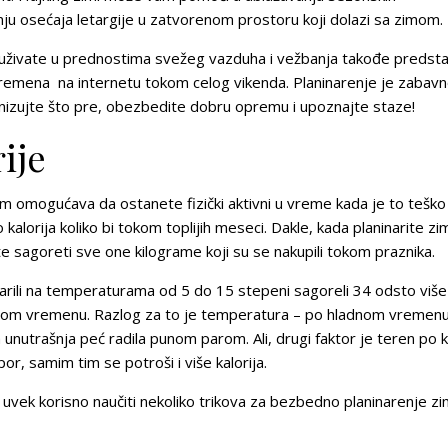
ju osećaja letargije u zatvorenom prostoru koji dolazi sa zimom.
uživate u prednostima svežeg vazduha i vežbanja takođe predsta
juvremena na internetu tokom celog vikenda.
Planinarenje je zabavn
rganizujte što pre, obezbedite dobru opremu i upoznajte staze!
ije
am omogućava da ostanete fizički aktivni u vreme kada je to teško
alorija koliko bi tokom toplijih meseci. Dakle, kada planinarite zim
 sagoreti sve one kilograme koji su se nakupili tokom praznika.
ninarili na temperaturama od 5 do 15 stepeni sagoreli 34 odsto više
olećnom vremenu. Razlog za to je temperatura – po hladnom vremenu
nutrašnja peć radila punom parom. Ali, drugi faktor je teren po
tpor
, samim tim se potroši i više kalorija.
 uvek korisno naučiti nekoliko trikova za bezbedno planinarenje zi