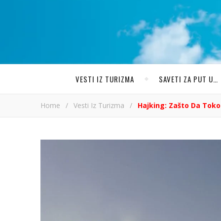
VESTI IZ TURIZMA
SAVETI ZA PUT U…
Home
/
Vesti Iz Turizma
/
Hajking: Zašto Da Tok