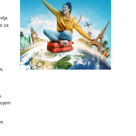
vlja
o za
i,
,
 kojem
mi