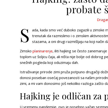
probate 
Dragan
S
ada, kada smo već duboko zagazili u zimske 
trenutak da razmislimo i o zimskim aktivnostima 
stazama, a oni drugi razmišljaju na koji način da
Zimsko
planinarenje
, iliti hajking se često zanemaruje
toplom uz šoljicu čaja, ali
ništa nije bolje od dobrog 
snežnih pogleda koji oduzimaju dah.
Istraživanje prirode zimi pruža potpuno drugačiji doži
donosi poseban osećaj povezanosti sa našim prirodni
zimi
, a mi vam donosimo još nekoliko razloga zašto d
Hajking je odličan za p
U vremenu pandemije, ovo je posebno važan segment