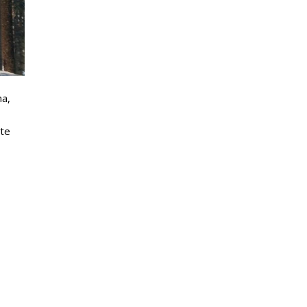
ma,
ate