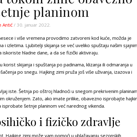
šetnje planinom
 Antić
/ 30. januar 2022.
mesece i više vremena provodimo zatvoreni kod kuće, možda je
i izletima. Ljubitelji skijanja se već uveliko spuštaju našim sjajnim
 iskoriste hladne dane, a da se fizički aktiviraju.
 u korist skijanja i spuštanja po padinama, klizanja ili odmaranja u
pešačenja po snegu
. Hajking zimi pruža još više uživanja, izazova i
vljaj iste. Šetnja po oštroj hladnoći u snegom prekrivenim planina
m okruženjem. Zato, ako imate prilike,
obavezno isprobajte hajki
a isprobate šetnje planinom već narednog vikenda.
sihičko i fizičko zdravlje
. Hajking zimi može vam pomoći u ublažavanju sezonskih