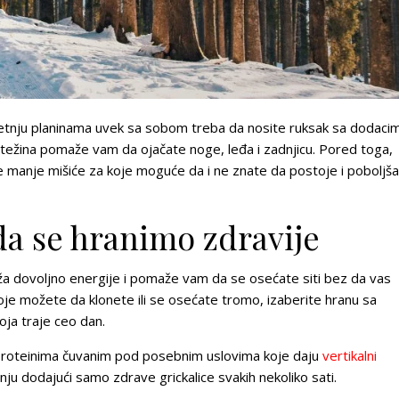
šetnju planinama uvek sa sobom treba da nosite ruksak sa dodaci
ežina pomaže vam da ojačate noge, leđa i zadnjicu. Pored toga,
 manje mišiće za koje moguće da i ne znate da postoje i poboljš
a se hranimo zdravije
ža dovoljno energije i pomaže vam da se osećate siti bez da vas
je možete da klonete ili se osećate tromo, izaberite hranu sa
oja traje ceo dan.
roteinima čuvanim pod posebnim uslovima koje daju
vertikalni
ju dodajući samo zdrave grickalice svakih nekoliko sati.