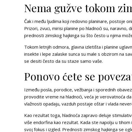
Nema gužve tokom zim
Čak i među ljudima koji redovno planinare, postoje oni
Prizori, zvuci, mirisi planine po hladnoći su, naravno, 
prednosti zimskog hajkinga su što često u njima može
Tokom letnjih odmora, glavna izletišta i planine ugla
insekte i lepe zalaske sunca
su male s obzirom na sav 
se desiti često da su staze samo vaše.
Ponovo ćete se poveza
Između posla, porodice, vežbanja i sporednih obaveza,
provodite vreme na hladnoći, veća je verovatnoća da 
vlažnosti opadaju, vazduh postaje oštar i vlada never
Kao rezultat toga,
hladnoća zapravo deluje stimulati
više endorfina kao rezultat. Kada ste napolju u tiho
svoj fokus i izgled. Prednosti zimskog hajkinga se og