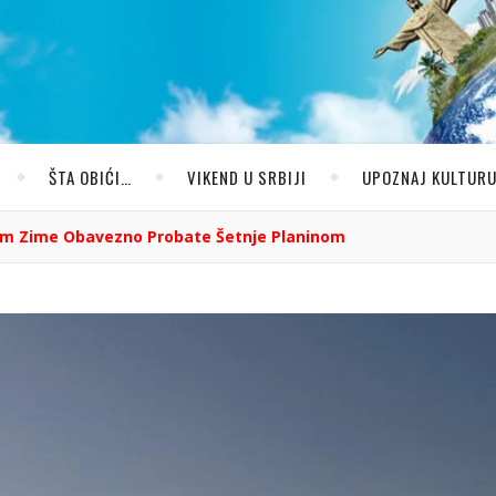
ŠTA OBIĆI…
VIKEND U SRBIJI
UPOZNAJ KULTUR
om Zime Obavezno Probate Šetnje Planinom