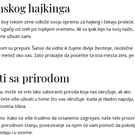
skog hajkinga
 koji tokom zime odlože svoju opremu za hajking i čekaju proleće.
drugačiji od onih po toplijem vremenu. Ali su ipak lepi na svoj način,
te uživati sami.
vnom su prepuni. Šanse
da vidite ili čujete divlje životinje, neobične
metež oko vas. Zato probajte da posetite ta ista mesta zimi, jer
ti sa prirodom
 može se vrlo lako zaboraviti priroda koja nas okružuje, ali ako
ćete više uživati u tome što vas okružuje. Kada je hladno napolju, 
ovatna tišina.
vno
. Kako se više trudimo da ostanemo zagrejani, naše telo proizv
m i prirodnom stanju, povezivanje sa njom će vam pomoći da pobol
ledaju i u ovome.