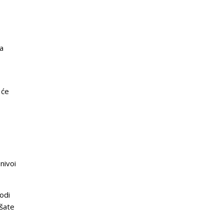
 a
 će
nivoi
odi
jšate