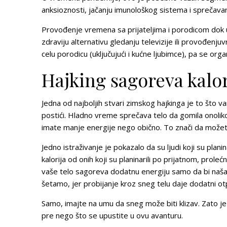
anksioznosti, jačanju imunološkog sistema i sprečavan
Provođenje vremena sa prijateljima i porodicom dok 
zdraviju alternativu gledanju televizije ili provođen
celu porodicu
(uključujući i kućne ljubimce), pa se o
Hajking sagoreva kalor
Jedna od najboljih stvari zimskog hajkinga je to što v
postići. Hladno vreme sprečava telo da gomila onoliko k
imate manje energije nego obično. To znači da možete
Jedno istraživanje je pokazalo da su ljudi koji su pla
kalorija od onih koji su planinarili po prijatnom, pr
vaše telo sagoreva dodatnu energiju samo da bi naša u
šetamo, jer
probijanje kroz sneg telu daje dodatni o
Samo, imajte na umu da sneg može biti klizav. Zato je
pre nego što se upustite u ovu avanturu.